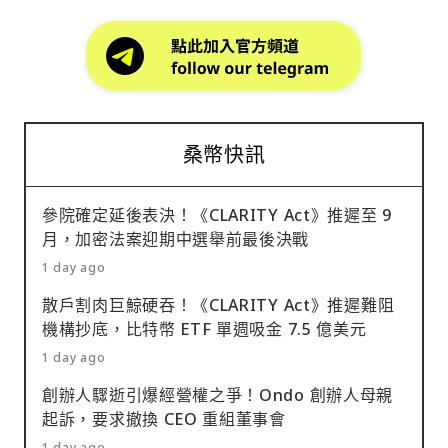
桑幣快訊
參院確定延後表決！《CLARITY Act》推遲至 9
月，加密法案迎期中選舉前最後決戰
1 day ago
散戶割肉巨鯨硬吞！《CLARITY Act》推遲難阻
機構抄底，比特幣 ETF 單週吸金 7.5 億美元
1 day ago
創辦人驟逝引爆經營權之爭！Ondo 創辦人母親
起訴，要求撤換 CEO 重組董事會
1 day ago