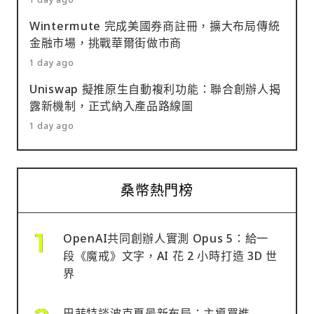
Wintermute 完成美國券商註冊，擴大布局傳統
金融市場，挑戰華爾街做市商
1 day ago
Uniswap 擬推原生自動複利功能：聯合創辦人揭
露新機制，正式納入產品路線圖
1 day ago
桑幣熱門榜
OpenAI共同創辦人實測 Opus 5：給一
段《魔戒》文字，AI 花 2 小時打造 3D 世
界
巴菲特談波克夏最新布局：主導買進