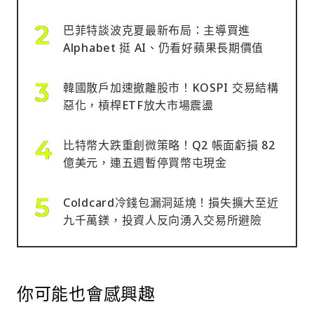
巴菲特談波克夏最新布局：主導買進
Alphabet 挺 AI、仍看好蘋果長期價值
韓國散戶加速撤離股市！KOSPI 交易結構
惡化，槓桿ETF放大市場震盪
比特幣大跌重創微策略！Q2 帳面虧損 82
億美元，連五週暫停買幣屯現金
Coldcard冷錢包漏洞延燒！損失擴大至近
九千萬鎂，投資人反向湧入交易所避險
你可能也會感興趣