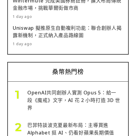
Wintermute 完成美國券商註冊，擴大布局傳統
金融市場，挑戰華爾街做市商
1 day ago
Uniswap 擬推原生自動複利功能：聯合創辦人揭
露新機制，正式納入產品路線圖
1 day ago
桑幣熱門榜
OpenAI共同創辦人實測 Opus 5：給一
段《魔戒》文字，AI 花 2 小時打造 3D 世
界
巴菲特談波克夏最新布局：主導買進
Alphabet 挺 AI、仍看好蘋果長期價值