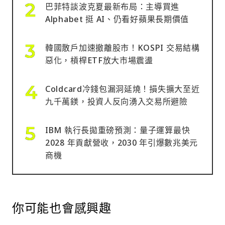
巴菲特談波克夏最新布局：主導買進
Alphabet 挺 AI、仍看好蘋果長期價值
韓國散戶加速撤離股市！KOSPI 交易結構
惡化，槓桿ETF放大市場震盪
Coldcard冷錢包漏洞延燒！損失擴大至近
九千萬鎂，投資人反向湧入交易所避險
IBM 執行長拋重磅預測：量子運算最快
2028 年貢獻營收，2030 年引爆數兆美元
商機
你可能也會感興趣