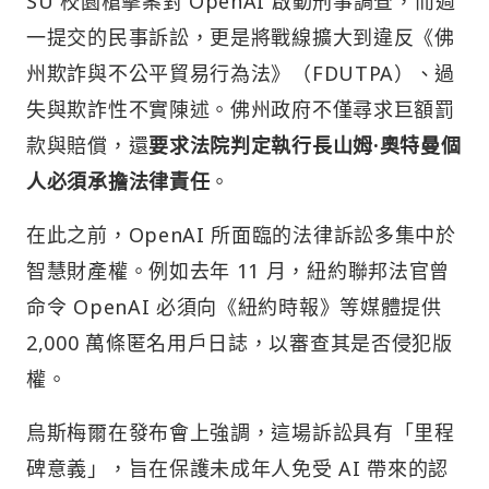
SU 校園槍擊案對 OpenAI 啟動刑事調查，而週
一提交的民事訴訟，更是將戰線擴大到違反《佛
州欺詐與不公平貿易行為法》（FDUTPA）、過
失與欺詐性不實陳述。佛州政府不僅尋求巨額罰
款與賠償，還
要求法院判定執行長山姆·奧特曼個
人必須承擔法律責任
。
在此之前，OpenAI 所面臨的法律訴訟多集中於
智慧財產權。例如去年 11 月，紐約聯邦法官曾
命令 OpenAI 必須向《紐約時報》等媒體提供
2,000 萬條匿名用戶日誌，以審查其是否侵犯版
權。
烏斯梅爾在發布會上強調，這場訴訟具有「里程
碑意義」，旨在保護未成年人免受 AI 帶來的認