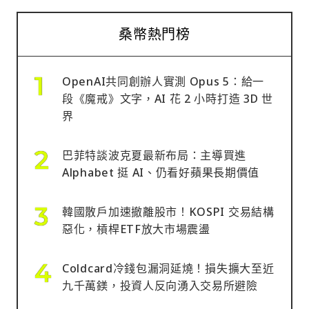
桑幣熱門榜
OpenAI共同創辦人實測 Opus 5：給一
段《魔戒》文字，AI 花 2 小時打造 3D 世
界
巴菲特談波克夏最新布局：主導買進
Alphabet 挺 AI、仍看好蘋果長期價值
韓國散戶加速撤離股市！KOSPI 交易結構
惡化，槓桿ETF放大市場震盪
Coldcard冷錢包漏洞延燒！損失擴大至近
九千萬鎂，投資人反向湧入交易所避險