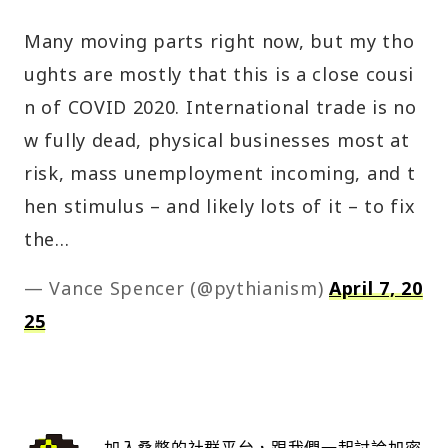
Many moving parts right now, but my tho
ughts are mostly that this is a close cousi
n of COVID 2020. International trade is no
w fully dead, physical businesses most at
risk, mass unemployment incoming, and t
hen stimulus – and likely lots of it – to fix
the…
— Vance Spencer (@pythianism)
April 7, 20
25
加入桑幣的社群平台，跟我們一起討論加密