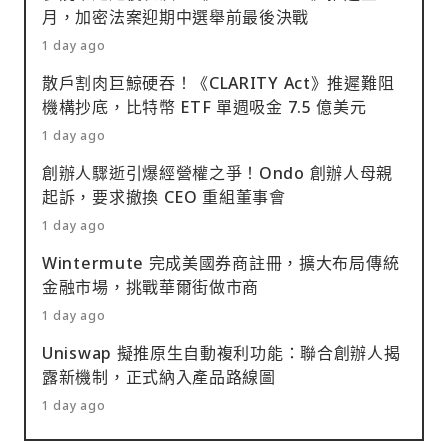
月，加密法案迎期中選舉前最後決戰
1 day ago
散戶割肉巨鯨硬吞！《CLARITY Act》推遲難阻
機構抄底，比特幣 ETF 單週吸金 7.5 億美元
1 day ago
創辦人驟逝引爆經營權之爭！Ondo 創辦人母親
起訴，要求撤換 CEO 重組董事會
1 day ago
Wintermute 完成美國券商註冊，擴大布局傳統
金融市場，挑戰華爾街做市商
1 day ago
Uniswap 擬推原生自動複利功能：聯合創辦人揭
露新機制，正式納入產品路線圖
1 day ago