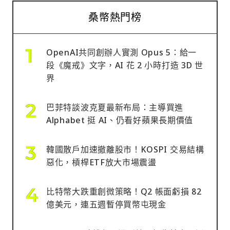
桑幣熱門榜
OpenAI共同創辦人實測 Opus 5：給一
段《魔戒》文字，AI 花 2 小時打造 3D 世
界
巴菲特談波克夏最新布局：主導買進
Alphabet 挺 AI、仍看好蘋果長期價值
韓國散戶加速撤離股市！KOSPI 交易結構
惡化，槓桿ETF放大市場震盪
比特幣大跌重創微策略！Q2 帳面虧損 82
億美元，連五週暫停買幣屯現金