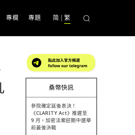
專欄
專題
简
繁
多
亂
桑幣快訊
參院確定延後表決！
《CLARITY Act》推遲至
9 月，加密法案迎期中選舉
前最後決戰