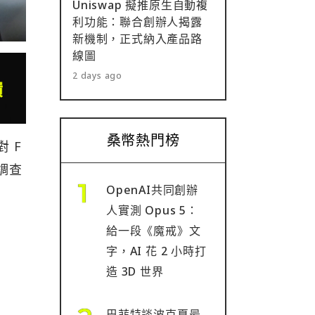
Uniswap 擬推原生自動複
利功能：聯合創辦人揭露
新機制，正式納入產品路
線圖
2 days ago
桑幣熱門榜
 F
立調查
OpenAI共同創辦
人實測 Opus 5：
給一段《魔戒》文
字，AI 花 2 小時打
造 3D 世界
巴菲特談波克夏最