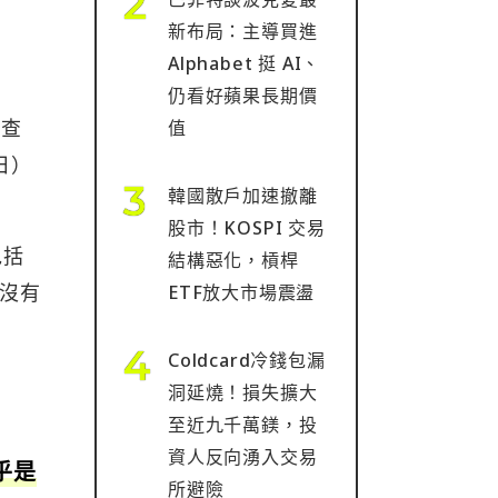
新布局：主導買進
Alphabet 挺 AI、
仍看好蘋果長期價
調查
值
 日）
韓國散戶加速撤離
股市！KOSPI 交易
包括
結構惡化，槓桿
查沒有
ETF放大市場震盪
Coldcard冷錢包漏
洞延燒！損失擴大
至近九千萬鎂，投
資人反向湧入交易
幾乎是
所避險