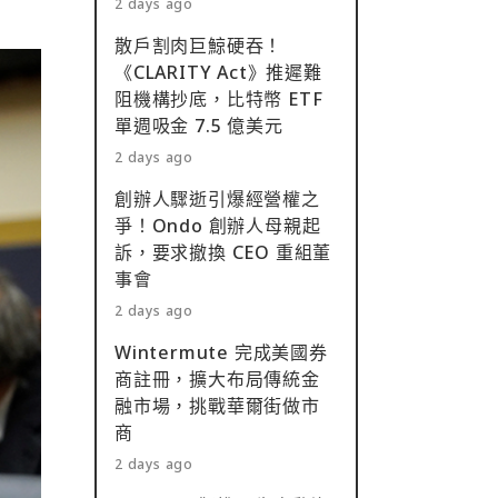
2 days ago
散戶割肉巨鯨硬吞！
《CLARITY Act》推遲難
阻機構抄底，比特幣 ETF
單週吸金 7.5 億美元
2 days ago
創辦人驟逝引爆經營權之
爭！Ondo 創辦人母親起
訴，要求撤換 CEO 重組董
事會
2 days ago
Wintermute 完成美國券
商註冊，擴大布局傳統金
融市場，挑戰華爾街做市
商
2 days ago