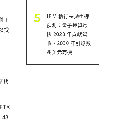
IBM 執行長拋重磅
對 F
預測：量子運算最
以找
快 2028 年貢獻營
收，2030 年引爆數
兆美元商機
歷與
FTX
48