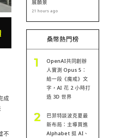
展願景
21 hours ago
桑幣熱門榜
OpenAI共同創辦
人實測 Opus 5：
給一段《魔戒》文
字，AI 花 2 小時打
造 3D 世界
值完成
表
巴菲特談波克夏最
新布局：主導買進
Alphabet 挺 AI、
唏噓不