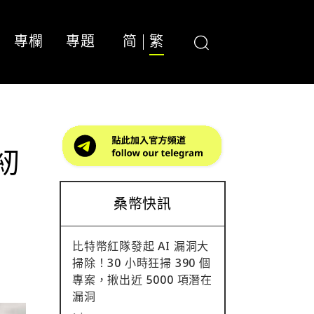
專欄
專題
简
繁
紉
桑幣快訊
比特幣紅隊發起 AI 漏洞大
掃除！30 小時狂掃 390 個
專案，揪出近 5000 項潛在
漏洞