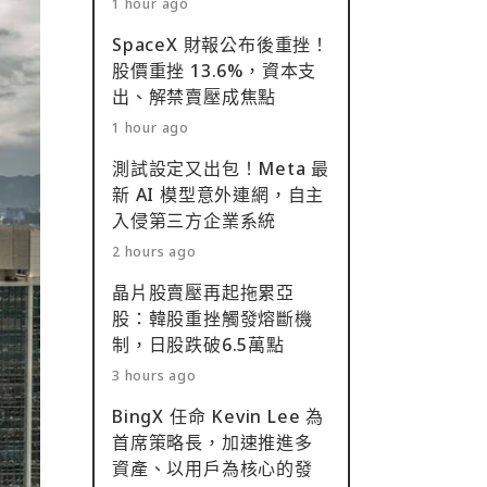
1 hour ago
SpaceX 財報公布後重挫！
股價重挫 13.6%，資本支
出、解禁賣壓成焦點
1 hour ago
測試設定又出包！Meta 最
新 AI 模型意外連網，自主
入侵第三方企業系統
2 hours ago
晶片股賣壓再起拖累亞
股：韓股重挫觸發熔斷機
制，日股跌破6.5萬點
3 hours ago
BingX 任命 Kevin Lee 為
首席策略長，加速推進多
資產、以用戶為核心的發