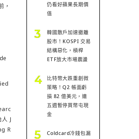
仍看好蘋果長期價
世前，
值
韓國散戶加速撤離
股市！KOSPI 交易
結構惡化，槓桿
de
ETF放大市場震盪
比特幣大跌重創微
ed
策略！Q2 帳面虧
損 82 億美元，連
五週暫停買幣屯現
arc
金
始人 J
g R
Coldcard冷錢包漏