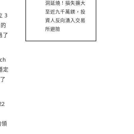
洞延燒！損失擴大
至近九千萬鎂，投
 3
資人反向湧入交易
程的
所避險
超過了
ch
穩定
明了
22
部
的領