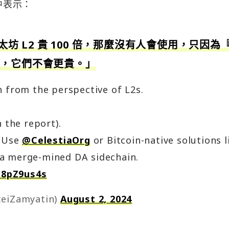
中表示：
太坊 L2 貴 100 倍，那麼沒有人會使用，只因為
是，它們不會更貴。」
n from the perspective of L2s.
 the report).
. Use
@CelestiaOrg
or Bitcoin-native solutions l
 a merge-mined DA sidechain.
U8pZ9us4s
xeiZamyatin)
August 2, 2024