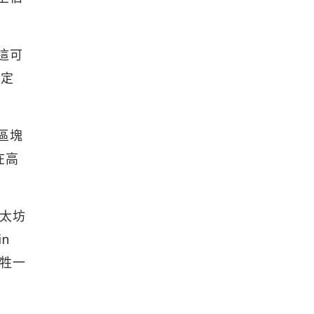
，這可
決定
，區塊
在高
以太坊
n
牲一