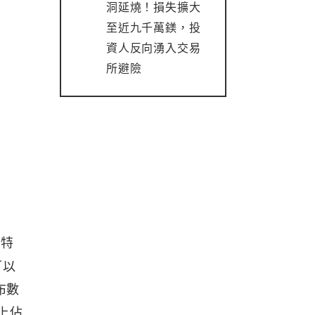
洞延燒！損失擴大
至近九千萬鎂，投
資人反向湧入交易
所避險
比特
可以
布數
上佔