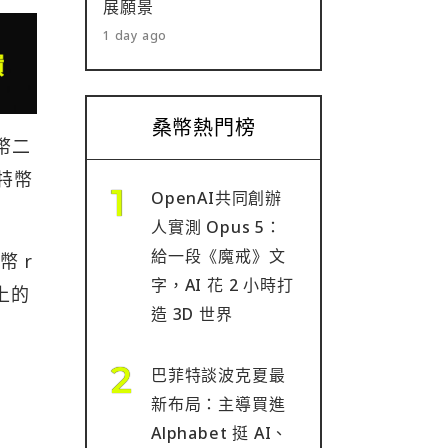
展願景
1 day ago
桑幣熱門榜
幣二
特幣
OpenAI共同創辦
人實測 Opus 5：
給一段《魔戒》文
幣 r
字，AI 花 2 小時打
上的
造 3D 世界
巴菲特談波克夏最
新布局：主導買進
Alphabet 挺 AI、