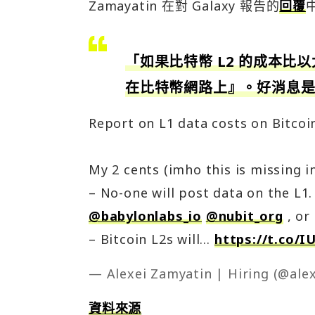
Zamayatin 在對 Galaxy 報告的
回覆
「如果比特幣 L2 的成本比以
在比特幣網路上』。好消息
Report on L1 data costs on Bitcoi
My 2 cents (imho this is missing in
– No-one will post data on the L1
@babylonlabs_io
@nubit_org
, or
– Bitcoin L2s will…
https://t.co/I
— Alexei Zamyatin | Hiring (@ale
資料來源