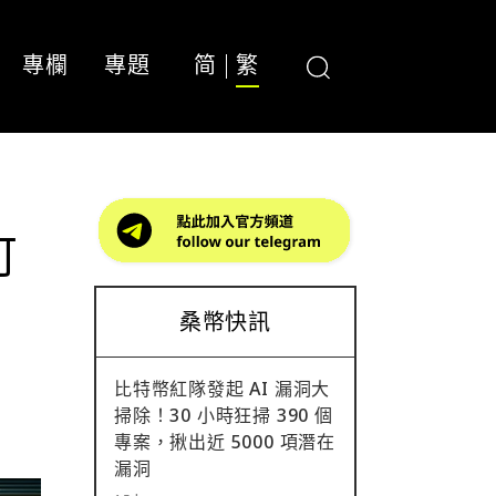
專欄
專題
简
繁
可
桑幣快訊
比特幣紅隊發起 AI 漏洞大
掃除！30 小時狂掃 390 個
專案，揪出近 5000 項潛在
漏洞