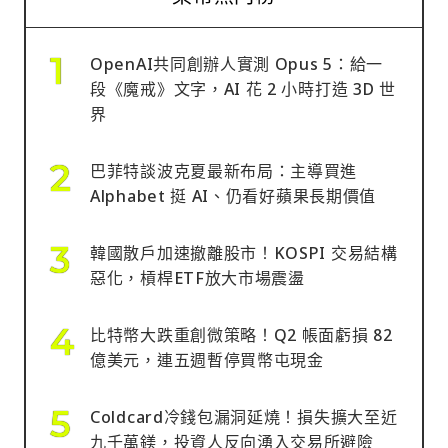
OpenAI共同創辦人實測 Opus 5：給一
段《魔戒》文字，AI 花 2 小時打造 3D 世
界
巴菲特談波克夏最新布局：主導買進
Alphabet 挺 AI、仍看好蘋果長期價值
韓國散戶加速撤離股市！KOSPI 交易結構
惡化，槓桿ETF放大市場震盪
比特幣大跌重創微策略！Q2 帳面虧損 82
億美元，連五週暫停買幣屯現金
Coldcard冷錢包漏洞延燒！損失擴大至近
九千萬鎂，投資人反向湧入交易所避險