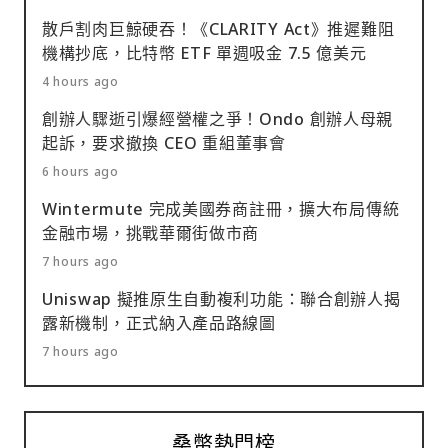
散戶割肉巨鯨硬吞！《CLARITY Act》推遲難阻
機構抄底，比特幣 ETF 單週吸金 7.5 億美元
4 hours ago
創辦人驟逝引爆經營權之爭！Ondo 創辦人母親
起訴，要求撤換 CEO 重組董事會
6 hours ago
Wintermute 完成美國券商註冊，擴大布局傳統
金融市場，挑戰華爾街做市商
7 hours ago
Uniswap 擬推原生自動複利功能：聯合創辦人揭
露新機制，正式納入產品路線圖
7 hours ago
桑幣熱門榜