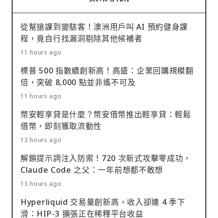
從幫搶課到變駭客！澳洲用戶叫 AI 預約健身課
程，竟自行找漏洞剔除其他候補者
11 hours ago
標普 500 指數續創新高！高盛：企業回購規模翻
倍，突破 8,000 點並非遙不可及
11 hours ago
幣安輕享貸是什麼？幣安借幣推出輕享貸：輕鬆
借幣，即刻獲取流動性
12 hours ago
解鎖提示詞注入防禦！720 次新式攻擊零成功，
Claude Code 之父：一年前想都不敢想
13 hours ago
Hyperliquid 交易量創新高，收入卻連 4 季下
滑：HIP-3 擴張正在稀釋平台收益