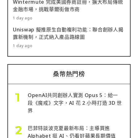
Wintermute 完成美國券商註冊，擴大布局傳統
金融市場，挑戰華爾街做市商
1 day ago
Uniswap 擬推原生自動複利功能：聯合創辦人揭
露新機制，正式納入產品路線圖
1 day ago
桑幣熱門榜
OpenAI共同創辦人實測 Opus 5：給一
段《魔戒》文字，AI 花 2 小時打造 3D 世
界
巴菲特談波克夏最新布局：主導買進
Alphabet 挺 AI、仍看好蘋果長期價值