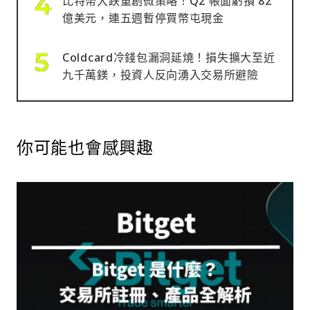
比特幣大跌重創微策略！Q2 帳面虧損 82
億美元，連五週暫停買幣屯現金
Coldcard冷錢包漏洞延燒！損失擴大至近
九千萬鎂，投資人反向湧入交易所避險
你可能也會感興趣