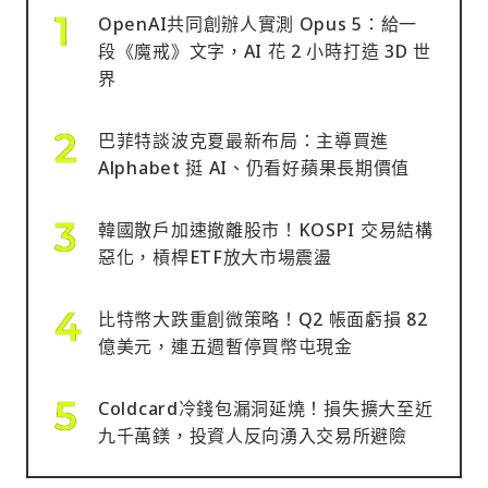
OpenAI共同創辦人實測 Opus 5：給一
段《魔戒》文字，AI 花 2 小時打造 3D 世
界
巴菲特談波克夏最新布局：主導買進
Alphabet 挺 AI、仍看好蘋果長期價值
韓國散戶加速撤離股市！KOSPI 交易結構
惡化，槓桿ETF放大市場震盪
比特幣大跌重創微策略！Q2 帳面虧損 82
億美元，連五週暫停買幣屯現金
Coldcard冷錢包漏洞延燒！損失擴大至近
九千萬鎂，投資人反向湧入交易所避險