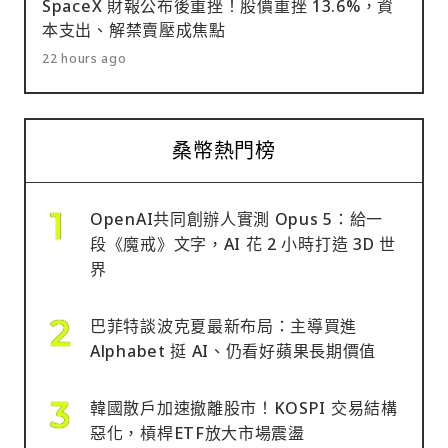
SpaceX 財報公布後重挫！股價重挫 13.6%，資
本支出、解禁賣壓成焦點
22 hours ago
桑幣熱門榜
OpenAI共同創辦人實測 Opus 5：給一
段《魔戒》文字，AI 花 2 小時打造 3D 世
界
巴菲特談波克夏最新布局：主導買進
Alphabet 挺 AI、仍看好蘋果長期價值
韓國散戶加速撤離股市！KOSPI 交易結構
惡化，槓桿ETF放大市場震盪