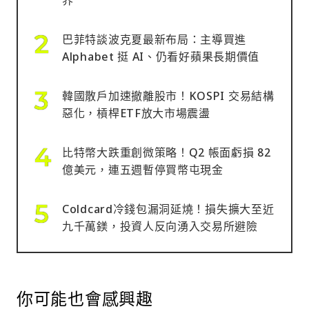
界
巴菲特談波克夏最新布局：主導買進
Alphabet 挺 AI、仍看好蘋果長期價值
韓國散戶加速撤離股市！KOSPI 交易結構
惡化，槓桿ETF放大市場震盪
比特幣大跌重創微策略！Q2 帳面虧損 82
億美元，連五週暫停買幣屯現金
Coldcard冷錢包漏洞延燒！損失擴大至近
九千萬鎂，投資人反向湧入交易所避險
你可能也會感興趣