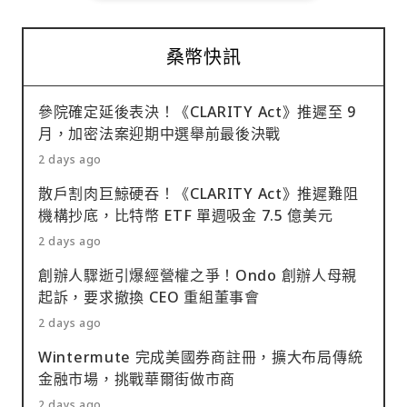
桑幣快訊
參院確定延後表決！《CLARITY Act》推遲至 9
月，加密法案迎期中選舉前最後決戰
2 days ago
散戶割肉巨鯨硬吞！《CLARITY Act》推遲難阻
機構抄底，比特幣 ETF 單週吸金 7.5 億美元
2 days ago
創辦人驟逝引爆經營權之爭！Ondo 創辦人母親
起訴，要求撤換 CEO 重組董事會
2 days ago
Wintermute 完成美國券商註冊，擴大布局傳統
金融市場，挑戰華爾街做市商
2 days ago