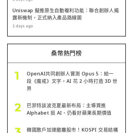
Uniswap 擬推原生自動複利功能：聯合創辦人揭
露新機制，正式納入產品路線圖
2 days ago
桑幣熱門榜
OpenAI共同創辦人實測 Opus 5：給一
段《魔戒》文字，AI 花 2 小時打造 3D 世
界
巴菲特談波克夏最新布局：主導買進
Alphabet 挺 AI、仍看好蘋果長期價值
韓國散戶加速撤離股市！KOSPI 交易結構