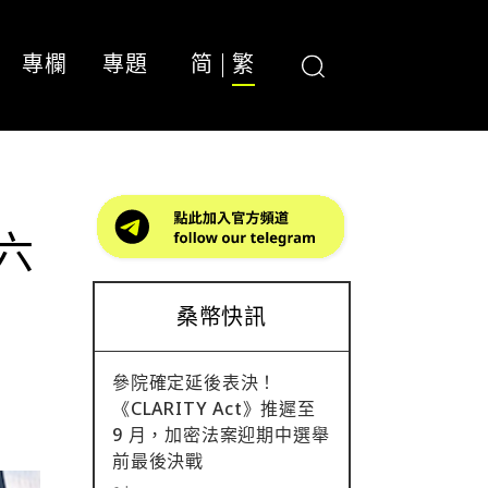
專欄
專題
简
繁
六
桑幣快訊
參院確定延後表決！
《CLARITY Act》推遲至
9 月，加密法案迎期中選舉
前最後決戰