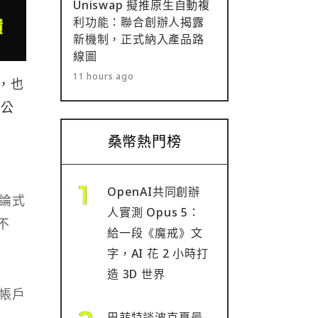
Uniswap 擬推原生自動複
利功能：聯合創辦人揭露
新機制，正式納入產品路
線圖
11 hours ago
牌，也
港公
桑幣熱門榜
OpenAI共同創辦
論式
人實測 Opus 5：
不
給一段《魔戒》文
字，AI 花 2 小時打
造 3D 世界
帳戶
巴菲特談波克夏最