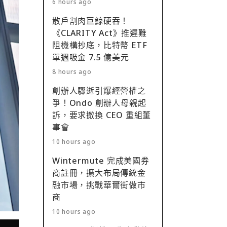
6 hours ago
散戶割肉巨鯨硬吞！
《CLARITY Act》推遲難
阻機構抄底，比特幣 ETF
單週吸金 7.5 億美元
8 hours ago
創辦人驟逝引爆經營權之
爭！Ondo 創辦人母親起
訴，要求撤換 CEO 重組董
事會
10 hours ago
Wintermute 完成美國券
商註冊，擴大布局傳統金
融市場，挑戰華爾街做市
商
10 hours ago