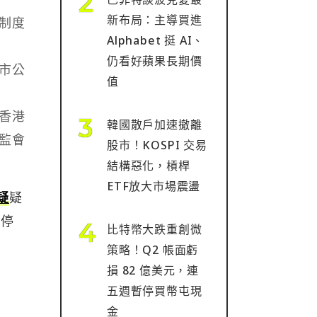
新布局：主導買進
制度
Alphabet 挺 AI、
仍看好蘋果長期價
市公
值
香港
韓國散戶加速撤離
監會
股市！KOSPI 交易
結構惡化，槓桿
ETF放大市場震盪
疑
疑
們停
比特幣大跌重創微
策略！Q2 帳面虧
損 82 億美元，連
五週暫停買幣屯現
金