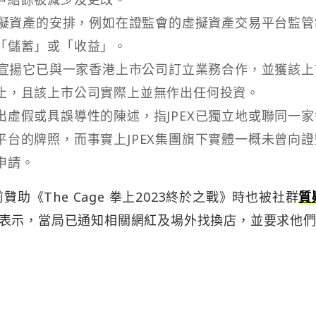
虛擬資產的安排，例如在證監會的虛擬資產交易平台監管
「儲蓄」或「收益」。
中宣揚它已與一家香港上市公司訂立業務合作，並獲該上
止，且該上市公司實際上並無作出任何投資。
虛假或具誤導性的陳述，指JPEX已獨立地或聯同一家
台的牌照，而事實上JPEX集團旗下實體一概未曾向證
申請。
贊助《The Cage 拳上2023終於之戰》時也被社群
質
表示，當局已通知相關網紅及場外找換店，並要求他