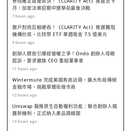
參院確定延後表決！《CLARITY Act》推遲至 9
月，加密法案迎期中選舉前最後決戰
7 hours ago
散戶割肉巨鯨硬吞！《CLARITY Act》推遲難阻
機構抄底，比特幣 ETF 單週吸金 7.5 億美元
9 hours ago
創辦人驟逝引爆經營權之爭！Ondo 創辦人母親
起訴，要求撤換 CEO 重組董事會
11 hours ago
Wintermute 完成美國券商註冊，擴大布局傳統
金融市場，挑戰華爾街做市商
12 hours ago
Uniswap 擬推原生自動複利功能：聯合創辦人揭
露新機制，正式納入產品路線圖
13 hours ago