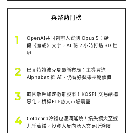
桑幣熱門榜
OpenAI共同創辦人實測 Opus 5：給一
段《魔戒》文字，AI 花 2 小時打造 3D 世
界
巴菲特談波克夏最新布局：主導買進
Alphabet 挺 AI、仍看好蘋果長期價值
韓國散戶加速撤離股市！KOSPI 交易結構
惡化，槓桿ETF放大市場震盪
Coldcard冷錢包漏洞延燒！損失擴大至近
九千萬鎂，投資人反向湧入交易所避險