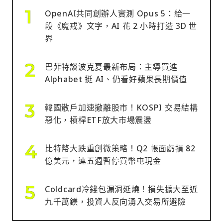
OpenAI共同創辦人實測 Opus 5：給一
段《魔戒》文字，AI 花 2 小時打造 3D 世
界
巴菲特談波克夏最新布局：主導買進
Alphabet 挺 AI、仍看好蘋果長期價值
韓國散戶加速撤離股市！KOSPI 交易結構
惡化，槓桿ETF放大市場震盪
比特幣大跌重創微策略！Q2 帳面虧損 82
億美元，連五週暫停買幣屯現金
Coldcard冷錢包漏洞延燒！損失擴大至近
九千萬鎂，投資人反向湧入交易所避險