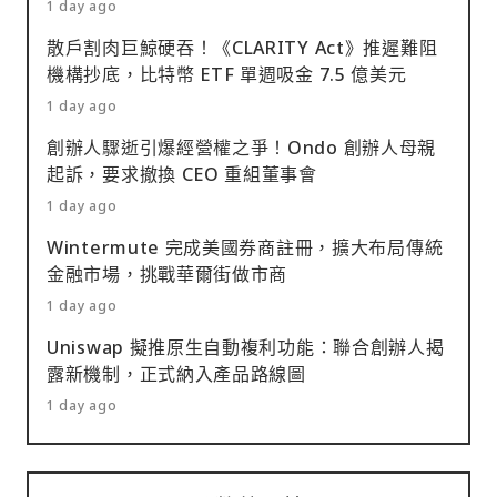
1 day ago
散戶割肉巨鯨硬吞！《CLARITY Act》推遲難阻
機構抄底，比特幣 ETF 單週吸金 7.5 億美元
1 day ago
創辦人驟逝引爆經營權之爭！Ondo 創辦人母親
起訴，要求撤換 CEO 重組董事會
1 day ago
Wintermute 完成美國券商註冊，擴大布局傳統
金融市場，挑戰華爾街做市商
1 day ago
Uniswap 擬推原生自動複利功能：聯合創辦人揭
露新機制，正式納入產品路線圖
1 day ago