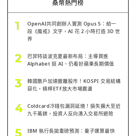
桑幣熱門榜
OpenAI共同創辦人實測 Opus 5：給一
段《魔戒》文字，AI 花 2 小時打造 3D 世
界
巴菲特談波克夏最新布局：主導買進
Alphabet 挺 AI、仍看好蘋果長期價值
韓國散戶加速撤離股市！KOSPI 交易結構
惡化，槓桿ETF放大市場震盪
Coldcard冷錢包漏洞延燒！損失擴大至近
九千萬鎂，投資人反向湧入交易所避險
IBM 執行長拋重磅預測：量子運算最快