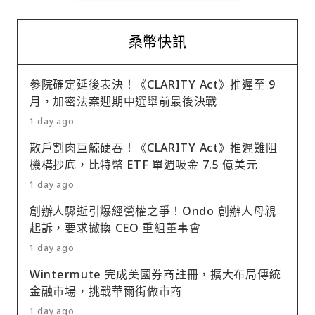
桑幣快訊
參院確定延後表決！《CLARITY Act》推遲至 9
月，加密法案迎期中選舉前最後決戰
1 day ago
散戶割肉巨鯨硬吞！《CLARITY Act》推遲難阻
機構抄底，比特幣 ETF 單週吸金 7.5 億美元
1 day ago
創辦人驟逝引爆經營權之爭！Ondo 創辦人母親
起訴，要求撤換 CEO 重組董事會
1 day ago
Wintermute 完成美國券商註冊，擴大布局傳統
金融市場，挑戰華爾街做市商
1 day ago