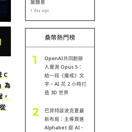
展願景
1 day ago
桑幣熱門榜
OpenAI共同創辦
人實測 Opus 5：
 C
給一段《魔戒》文
字，AI 花 2 小時打
像」為
造 3D 世界
程，
圖從
巴菲特談波克夏最
新布局：主導買進
Alphabet 挺 AI、