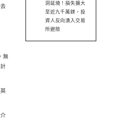
洞延燒！損失擴大
過去
至近九千萬鎂，投
資人反向湧入交易
所避險
。無
設計
與英
置介