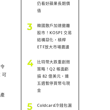
仍看好蘋果長期價
值
韓國散戶加速撤離
股市！KOSPI 交易
結構惡化，槓桿
ETF放大市場震盪
比特幣大跌重創微
指令
策略！Q2 帳面虧
 可
損 82 億美元，連
五週暫停買幣屯現
金
接產
Coldcard冷錢包漏