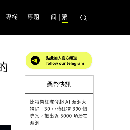
專欄
專題
简
繁
的
桑幣快訊
比特幣紅隊發起 AI 漏洞大
掃除！30 小時狂掃 390 個
專案，揪出近 5000 項潛在
漏洞