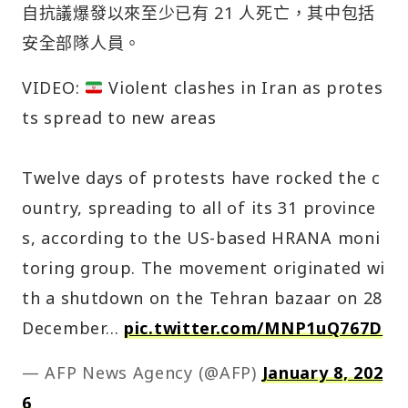
自抗議爆發以來至少已有 21 人死亡，其中包括
安全部隊人員。
VIDEO:
Violent clashes in Iran as protes
ts spread to new areas
Twelve days of protests have rocked the c
ountry, spreading to all of its 31 province
s, according to the US-based HRANA moni
toring group. The movement originated wi
th a shutdown on the Tehran bazaar on 28
December…
pic.twitter.com/MNP1uQ767D
— AFP News Agency (@AFP)
January 8, 202
6