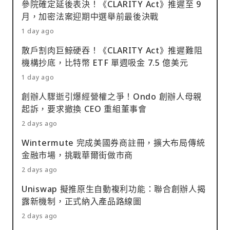
參院確定延後表決！《CLARITY Act》推遲至 9
月，加密法案迎期中選舉前最後決戰
1 day ago
散戶割肉巨鯨硬吞！《CLARITY Act》推遲難阻
機構抄底，比特幣 ETF 單週吸金 7.5 億美元
1 day ago
創辦人驟逝引爆經營權之爭！Ondo 創辦人母親
起訴，要求撤換 CEO 重組董事會
2 days ago
Wintermute 完成美國券商註冊，擴大布局傳統
金融市場，挑戰華爾街做市商
2 days ago
Uniswap 擬推原生自動複利功能：聯合創辦人揭
露新機制，正式納入產品路線圖
2 days ago