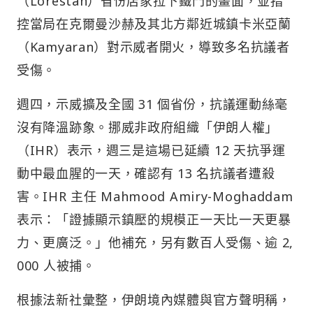
（Lorestan）省份店家拉下鐵門的畫面，並指
控當局在克爾曼沙赫及其北方鄰近城鎮卡米亞蘭
（Kamyaran）對示威者開火，導致多名抗議者
受傷。
週四，示威擴及全國 31 個省份，抗議運動絲毫
沒有降溫跡象。挪威非政府組織「伊朗人權」
（IHR）表示，週三是這場已延續 12 天抗爭運
動中最血腥的一天，確認有 13 名抗議者遭殺
害。IHR 主任 Mahmood Amiry-Moghaddam
表示：「證據顯示鎮壓的規模正一天比一天更暴
力、更廣泛。」他補充，另有數百人受傷、逾 2,
000 人被捕。
根據法新社彙整，伊朗境內媒體與官方聲明稱，