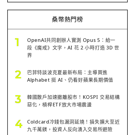
桑幣熱門榜
OpenAI共同創辦人實測 Opus 5：給一
段《魔戒》文字，AI 花 2 小時打造 3D 世
界
巴菲特談波克夏最新布局：主導買進
Alphabet 挺 AI、仍看好蘋果長期價值
韓國散戶加速撤離股市！KOSPI 交易結構
惡化，槓桿ETF放大市場震盪
Coldcard冷錢包漏洞延燒！損失擴大至近
九千萬鎂，投資人反向湧入交易所避險