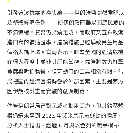
引發這波抗議的導火線——伊朗法幣突然重貶以
及整體經濟低迷——使伊朗政府難以回應民眾的
不滿情緒。貨幣仍持續走貶，而政府又宣布取消
進口商的補貼匯率，這項措施已經導致民生用品
價格大幅上漲。當局表示，肆虐全國的經濟危機
在很大程度上並非其所能掌控，儘管將致力打擊
貪腐與哄抬物價，但可動用的工具相當有限。當
局把國內經濟困境歸咎於外部因素，主要是西方
因伊朗核計畫而實施的嚴厲制裁。
儘管伊朗當局已對示威者動用武力，但其鎮壓規
模仍遠未達到 2022 年艾米尼示威運動的強度。
分析人士指出，經歷 6 月與以色列的戰爭衝擊