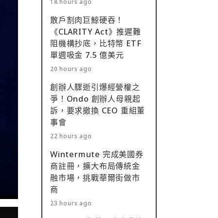
18 hours ago
散戶割肉巨鯨硬吞！
《CLARITY Act》推遲難
阻機構抄底，比特幣 ETF
單週吸金 7.5 億美元
20 hours ago
創辦人驟逝引爆經營權之
爭！Ondo 創辦人母親起
訴，要求撤換 CEO 重組董
事會
22 hours ago
Wintermute 完成美國券
商註冊，擴大布局傳統金
融市場，挑戰華爾街做市
商
23 hours ago