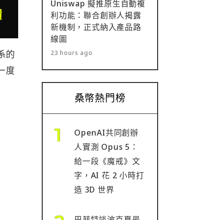
Uniswap 擬推原生自動複
利功能：聯合創辦人揭露
新機制，正式納入產品路
線圖
態系的
23 hours ago
一度
桑幣熱門榜
OpenAI共同創辦
人實測 Opus 5：
給一段《魔戒》文
字，AI 花 2 小時打
造 3D 世界
巴菲特談波克夏最