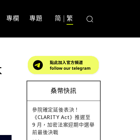
專欄
專題
简
繁
不
桑幣快訊
參院確定延後表決！
《CLARITY Act》推遲至
9 月，加密法案迎期中選舉
前最後決戰