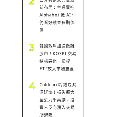
新布局：主導買進
Alphabet 挺 AI、
仍看好蘋果長期價
值
韓國散戶加速撤離
股市！KOSPI 交易
結構惡化，槓桿
ETF放大市場震盪
Coldcard冷錢包漏
洞延燒！損失擴大
至近九千萬鎂，投
資人反向湧入交易
所避險