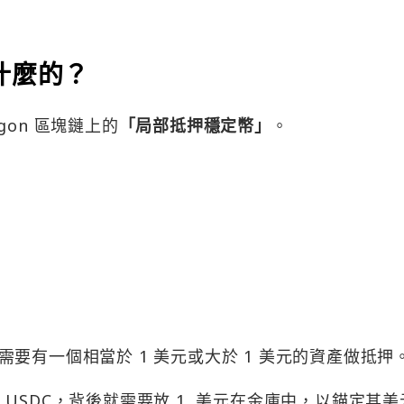
做什麼的？
lygon 區塊鏈上的
「局部抵押穩定幣」
。
要有一個相當於 1 美元或大於 1 美元的資產做抵押
定幣 USDC，背後就需要放 1 美元在金庫中，以錨定其