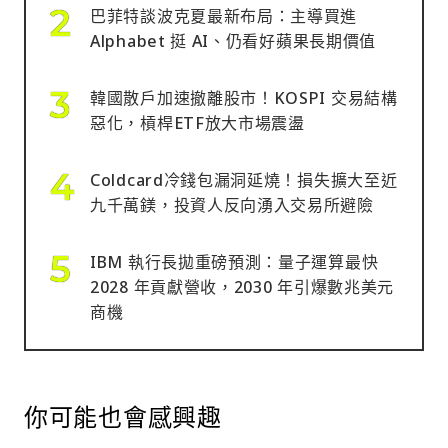
巴菲特談波克夏最新布局：主導買進
Alphabet 挺 AI、仍看好蘋果長期價值
韓國散戶加速撤離股市！KOSPI 交易結構
惡化，槓桿ETF放大市場震盪
Coldcard冷錢包漏洞延燒！損失擴大至近
九千萬鎂，投資人反向湧入交易所避險
IBM 執行長拋重磅預測：量子運算最快
2028 年貢獻營收，2030 年引爆數兆美元
商機
你可能也會感興趣