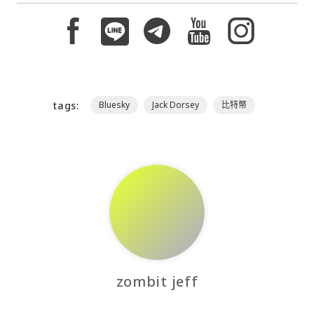
tags:
Bluesky
Jack Dorsey
比特幣
zombit jeff