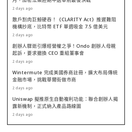
月，加密法案迎期中選舉前最後決戰
2 days ago
散戶割肉巨鯨硬吞！《CLARITY Act》推遲難阻
機構抄底，比特幣 ETF 單週吸金 7.5 億美元
2 days ago
創辦人驟逝引爆經營權之爭！Ondo 創辦人母親
起訴，要求撤換 CEO 重組董事會
2 days ago
Wintermute 完成美國券商註冊，擴大布局傳統
金融市場，挑戰華爾街做市商
2 days ago
Uniswap 擬推原生自動複利功能：聯合創辦人揭
露新機制，正式納入產品路線圖
2 days ago