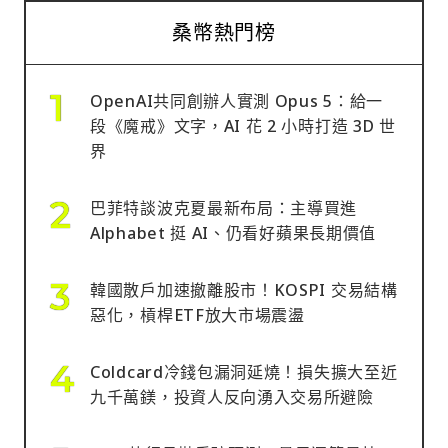
桑幣熱門榜
OpenAI共同創辦人實測 Opus 5：給一
段《魔戒》文字，AI 花 2 小時打造 3D 世
界
巴菲特談波克夏最新布局：主導買進
Alphabet 挺 AI、仍看好蘋果長期價值
韓國散戶加速撤離股市！KOSPI 交易結構
惡化，槓桿ETF放大市場震盪
Coldcard冷錢包漏洞延燒！損失擴大至近
九千萬鎂，投資人反向湧入交易所避險