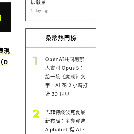
展願景
1 day ago
桑幣熱門榜
表現
OpenAI共同創辦
（D
人實測 Opus 5：
給一段《魔戒》文
字，AI 花 2 小時打
造 3D 世界
巴菲特談波克夏最
新布局：主導買進
Alphabet 挺 AI、