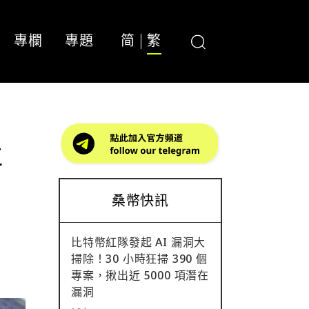
專欄
專題
简
繁
再
桑幣快訊
比特幣紅隊發起 AI 漏洞大
掃除！30 小時狂掃 390 個
專案，揪出近 5000 項潛在
漏洞