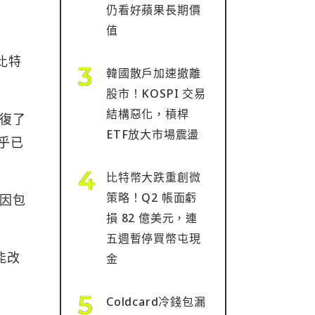
仍看好蘋果長期價
值
，比特
韓國散戶加速撤離
股市！KOSPI 交易
結構惡化，槓桿
收復了
ETF放大市場震盪
乎已
比特幣大跌重創微
策略！Q2 帳面虧
原因包
損 82 億美元，連
五週暫停買幣屯現
能改
金
Coldcard冷錢包漏