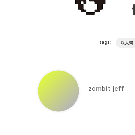
tags:
以太幣
zombit jeff