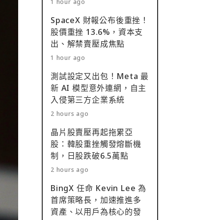
1 hour ago
SpaceX 財報公布後重挫！
股價重挫 13.6%，資本支
出、解禁賣壓成焦點
1 hour ago
測試設定又出包！Meta 最
新 AI 模型意外連網，自主
入侵第三方企業系統
2 hours ago
晶片股賣壓再起拖累亞
股：韓股重挫觸發熔斷機
制，日股跌破6.5萬點
2 hours ago
BingX 任命 Kevin Lee 為
首席策略長，加速推進多
資產、以用戶為核心的發