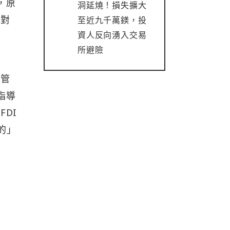
，原
洞延燒！損失擴大
構對
至近九千萬鎂，投
資人反向湧入交易
所避險
資
險管
指導
DI
的」