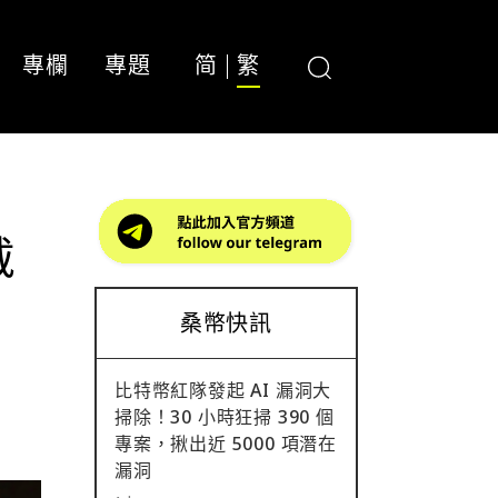
專欄
專題
简
繁
戴
桑幣快訊
比特幣紅隊發起 AI 漏洞大
掃除！30 小時狂掃 390 個
專案，揪出近 5000 項潛在
漏洞