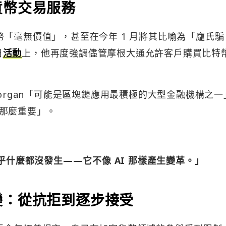
貨幣交易服務
比特幣「毫無價值」，甚至在今年 1 月將其比喻為「龐氏騙
日
活動
上，他再度強調儘管摩根大通允許客戶購買比特
 JPMorgan「可能是區塊鏈應用最積極的大型金融機構之
那麼重要」。
乎什麼都沒發生——它不像 AI 那樣產生變革。」
變：從抗拒到逐步接受