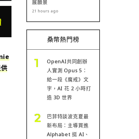
展願景
21 hours ago
桑幣熱門榜
ie
OpenAI共同創辦
提供
人實測 Opus 5：
給一段《魔戒》文
字，AI 花 2 小時打
造 3D 世界
巴菲特談波克夏最
新布局：主導買進
Alphabet 挺 AI、