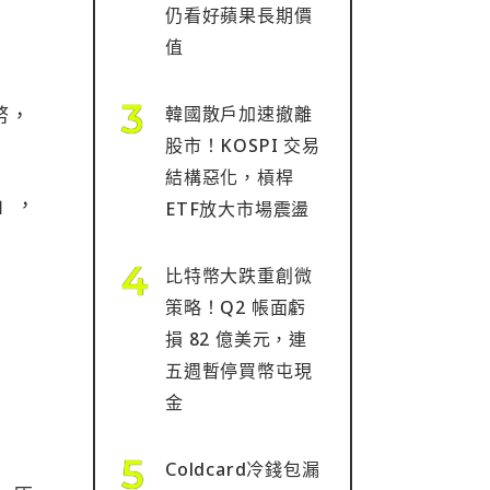
仍看好蘋果長期價
值
韓國散戶加速撤離
幣，
股市！KOSPI 交易
結構惡化，槓桿
一」，
ETF放大市場震盪
比特幣大跌重創微
策略！Q2 帳面虧
損 82 億美元，連
五週暫停買幣屯現
金
Coldcard冷錢包漏