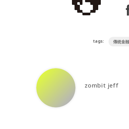
tags:
傳統金
zombit jeff