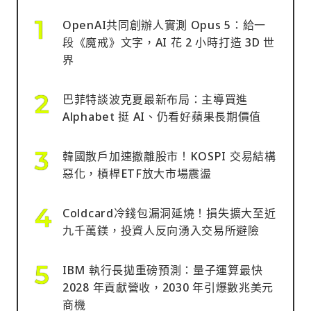
OpenAI共同創辦人實測 Opus 5：給一
段《魔戒》文字，AI 花 2 小時打造 3D 世
界
巴菲特談波克夏最新布局：主導買進
Alphabet 挺 AI、仍看好蘋果長期價值
韓國散戶加速撤離股市！KOSPI 交易結構
惡化，槓桿ETF放大市場震盪
Coldcard冷錢包漏洞延燒！損失擴大至近
九千萬鎂，投資人反向湧入交易所避險
IBM 執行長拋重磅預測：量子運算最快
2028 年貢獻營收，2030 年引爆數兆美元
商機