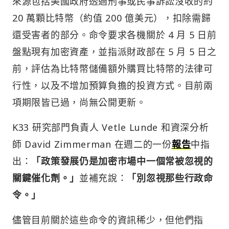
來源包括美國政府透過刑事或民事訴訟沒收的約
20 萬顆比特幣（約值 200 億美元），扣除需歸
還受害者的部分。命令要求各機關於 4 月 5 日前
盤點現有加密資產，並指派財政部在 5 月 5 日之
前，評估為比特幣儲備額外購買比特幣的法律可
行性，以及不增加預算負擔的投資方式。目前兩
項期限皆已過，尚無公開更新。
K33 研究部門負責人 Vetle Lunde 和資深分析
師 David Zimmerman 在週二的一份
報告
中指
出：
「政策發展仍是加密市場中一個常被忽視的
關鍵催化劑。」
並補充說：
「別忽視那些行政命
令。」
儘管目前關於這些命令的資訊稀少，但他們指