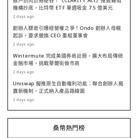
散戶割肉巨鯨硬吞！《CLARITY Act》推遲難阻
機構抄底，比特幣 ETF 單週吸金 7.5 億美元
2 days ago
創辦人驟逝引爆經營權之爭！Ondo 創辦人母親
起訴，要求撤換 CEO 重組董事會
2 days ago
Wintermute 完成美國券商註冊，擴大布局傳統
金融市場，挑戰華爾街做市商
2 days ago
Uniswap 擬推原生自動複利功能：聯合創辦人揭
露新機制，正式納入產品路線圖
2 days ago
桑幣熱門榜