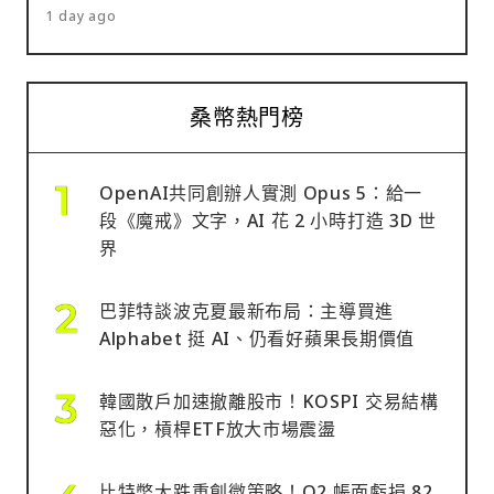
1 day ago
桑幣熱門榜
OpenAI共同創辦人實測 Opus 5：給一
段《魔戒》文字，AI 花 2 小時打造 3D 世
界
巴菲特談波克夏最新布局：主導買進
Alphabet 挺 AI、仍看好蘋果長期價值
韓國散戶加速撤離股市！KOSPI 交易結構
惡化，槓桿ETF放大市場震盪
比特幣大跌重創微策略！Q2 帳面虧損 82