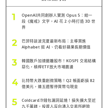
OpenAI共同創辦人實測 Opus 5：給一
段《魔戒》文字，AI 花 2 小時打造 3D 世
界
巴菲特談波克夏最新布局：主導買進
Alphabet 挺 AI、仍看好蘋果長期價值
韓國散戶加速撤離股市！KOSPI 交易結構
惡化，槓桿ETF放大市場震盪
比特幣大跌重創微策略！Q2 帳面虧損 82
億美元，連五週暫停買幣屯現金
Coldcard冷錢包漏洞延燒！損失擴大至近
九千萬鎂，投資人反向湧入交易所避險