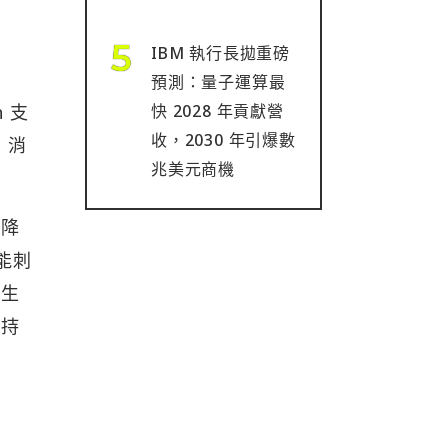
IBM 執行長拋重磅
預測：量子運算最
快 2028 年貢獻營
 支
收，2030 年引爆數
 消
兆美元商機
端降
能刺
性生
線持