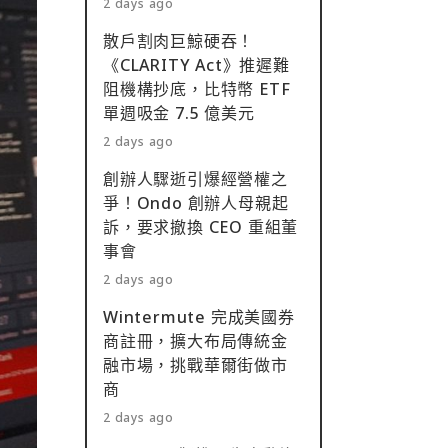
2 days ago
散戶割肉巨鯨硬吞！
《CLARITY Act》推遲難
阻機構抄底，比特幣 ETF
單週吸金 7.5 億美元
2 days ago
創辦人驟逝引爆經營權之
爭！Ondo 創辦人母親起
訴，要求撤換 CEO 重組董
事會
2 days ago
Wintermute 完成美國券
商註冊，擴大布局傳統金
融市場，挑戰華爾街做市
商
2 days ago