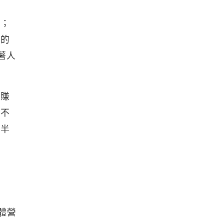
出；
實的
著人
能賺
付不
致半
體營