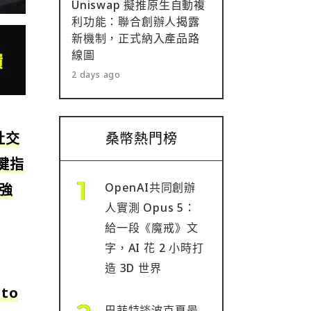
Uniswap 擬推原生自動複
利功能：聯合創辦人揭露
新機制，正式納入產品路
線圖
2 days ago
桑幣熱門榜
社交
鍵指
OpenAI共同創辦
強
人實測 Opus 5：
給一段《魔戒》文
字，AI 花 2 小時打
造 3D 世界
 to
巴菲特談波克夏最