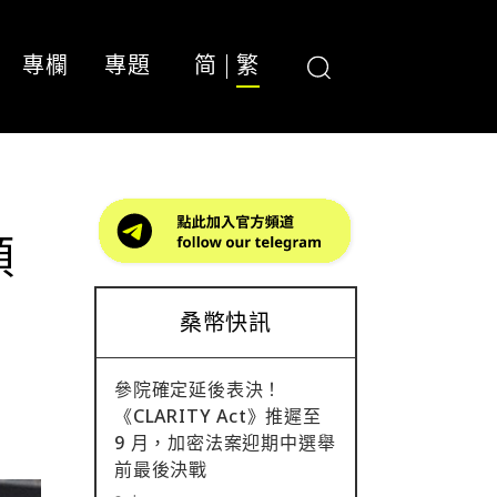
專欄
專題
简
繁
頭
桑幣快訊
參院確定延後表決！
《CLARITY Act》推遲至
9 月，加密法案迎期中選舉
前最後決戰