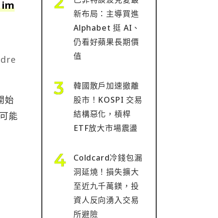
 im
新布局：主導買進
Alphabet 挺 AI、
仍看好蘋果長期價
值
dre
韓國散戶加速撤離
開始
股市！KOSPI 交易
結構惡化，槓桿
，可能
ETF放大市場震盪
Coldcard冷錢包漏
洞延燒！損失擴大
至近九千萬鎂，投
資人反向湧入交易
所避險