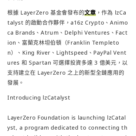
根據 LayerZero 基金會發布的
文章
，作為 lzCa
talyst 的啟動合作夥伴，a16z Crypto、Animo
ca Brands、Atrum、Delphi Ventures、Fact
ion、富蘭克林坦伯頓（Franklin Templeto
n）、King River、Lightspeed、PayPal Vent
ures 和 Spartan 可選擇投資多達 3 億美元，以
支持建立在 LayerZero 之上的新型全鏈應用的
發展。
Introducing lzCatalyst
LayerZero Foundation is launching lzCatal
yst, a program dedicated to connecting th