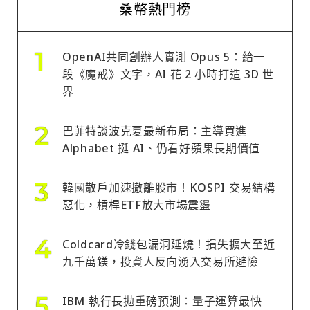
桑幣熱門榜
OpenAI共同創辦人實測 Opus 5：給一
段《魔戒》文字，AI 花 2 小時打造 3D 世
界
巴菲特談波克夏最新布局：主導買進
Alphabet 挺 AI、仍看好蘋果長期價值
韓國散戶加速撤離股市！KOSPI 交易結構
惡化，槓桿ETF放大市場震盪
Coldcard冷錢包漏洞延燒！損失擴大至近
九千萬鎂，投資人反向湧入交易所避險
IBM 執行長拋重磅預測：量子運算最快