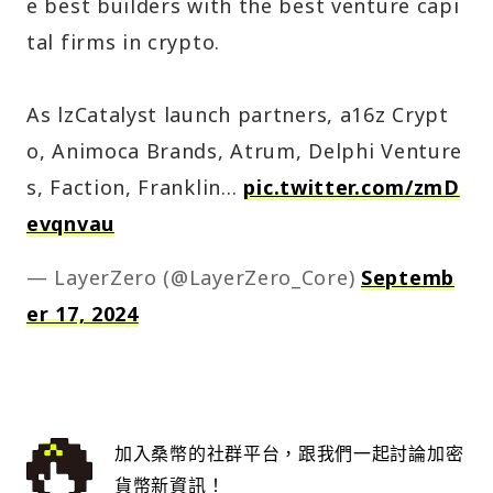
e best builders with the best venture capi
tal firms in crypto.
As lzCatalyst launch partners, a16z Crypt
o, Animoca Brands, Atrum, Delphi Venture
s, Faction, Franklin…
pic.twitter.com/zmD
evqnvau
— LayerZero (@LayerZero_Core)
Septemb
er 17, 2024
加入桑幣的社群平台，跟我們一起討論加密
貨幣新資訊！