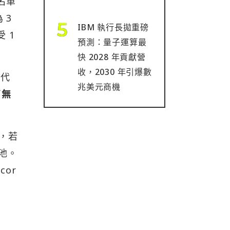
白名單
 3
IBM 執行長拋重磅
 1
預測：量子運算最
快 2028 年貢獻營
收，2030 年引爆數
單代
兆美元商機
了無
，若
池。
or