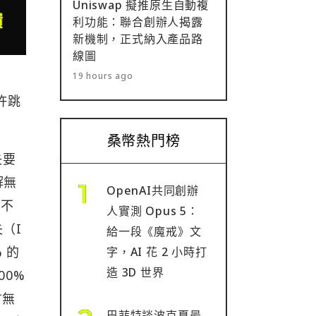
Uniswap 擬推原生自動複
利功能：聯合創辦人揭露
新機制，正式納入產品路
線圖
19 hours ago
許跳
桑幣熱門榜
失要
解無
OpenAI共同創辦
在不
人實測 Opus 5：
（I
給一段《魔戒》文
 的
字，AI 花 2 小時打
造 3D 世界
00%
方無
巴菲特談波克夏最