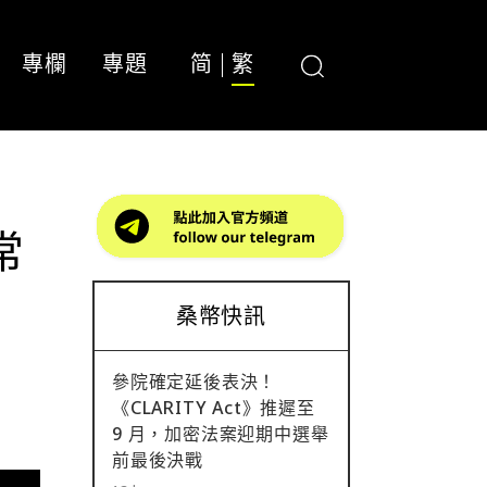
專欄
專題
简
繁
常
桑幣快訊
參院確定延後表決！
《CLARITY Act》推遲至
9 月，加密法案迎期中選舉
前最後決戰