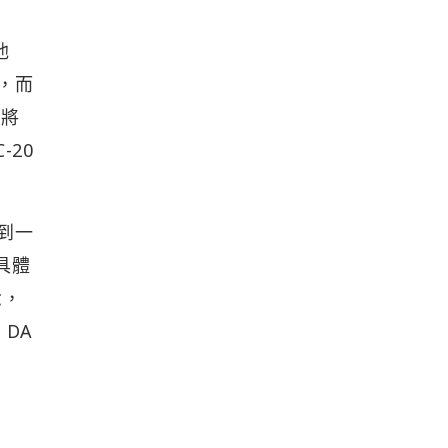
池
押，而
能將
-20
到一
具體
念，
DA