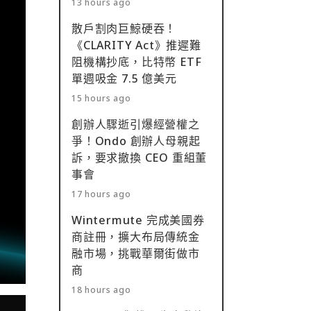
13 hours ago
散戶割肉巨鯨硬吞！
《CLARITY Act》推遲難
阻機構抄底，比特幣 ETF
單週吸金 7.5 億美元
15 hours ago
創辦人驟逝引爆經營權之
爭！Ondo 創辦人母親起
訴，要求撤換 CEO 重組董
事會
17 hours ago
Wintermute 完成美國券
商註冊，擴大布局傳統金
融市場，挑戰華爾街做市
商
18 hours ago