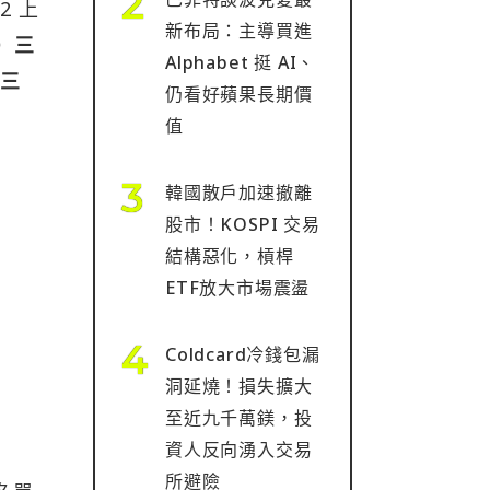
2 上
新布局：主導買進
晝）三
Alphabet 挺 AI、
、三
仍看好蘋果長期價
值
韓國散戶加速撤離
股市！KOSPI 交易
結構惡化，槓桿
ETF放大市場震盪
Coldcard冷錢包漏
洞延燒！損失擴大
至近九千萬鎂，投
資人反向湧入交易
所避險