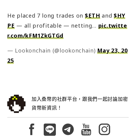
He placed 7 long trades on
$ETH
and
$HY
PE
— all profitable — netting…
pic.twitte
r.com/kFM1ZkGTGd
— Lookonchain (@lookonchain)
May 23, 20
25
加入桑幣的社群平台，跟我們一起討論加密
貨幣新資訊！