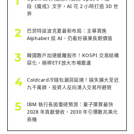
段《魔戒》文字，AI 花 2 小時打造 3D 世
界
巴菲特談波克夏最新布局：主導買進
Alphabet 挺 AI、仍看好蘋果長期價值
韓國散戶加速撤離股市！KOSPI 交易結構
惡化，槓桿ETF放大市場震盪
Coldcard冷錢包漏洞延燒！損失擴大至近
九千萬鎂，投資人反向湧入交易所避險
IBM 執行長拋重磅預測：量子運算最快
2028 年貢獻營收，2030 年引爆數兆美元
商機