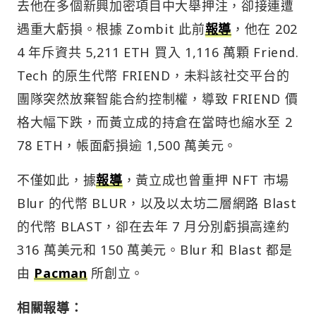
去他在多個新興加密項目中大舉押注，卻接連遭
遇重大虧損。根據 Zombit 此前
報導
，他在 202
4 年斥資共 5,211 ETH 買入 1,116 萬顆 Friend.
Tech 的原生代幣 FRIEND，未料該社交平台的
團隊突然放棄智能合約控制權，導致 FRIEND 價
格大幅下跌，而黃立成的持倉在當時也縮水至 2
78 ETH，帳面虧損逾 1,500 萬美元。
不僅如此，據
報導
，黃立成也曾重押 NFT 市場
Blur 的代幣 BLUR，以及以太坊二層網路 Blast
的代幣 BLAST，卻在去年 7 月分別虧損高達約
316 萬美元和 150 萬美元。Blur 和 Blast 都是
由
Pacman
所創立。
相關報導：