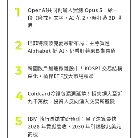
OpenAI共同創辦人實測 Opus 5：給一
段《魔戒》文字，AI 花 2 小時打造 3D 世
界
巴菲特談波克夏最新布局：主導買進
Alphabet 挺 AI、仍看好蘋果長期價值
韓國散戶加速撤離股市！KOSPI 交易結構
惡化，槓桿ETF放大市場震盪
Coldcard冷錢包漏洞延燒！損失擴大至近
九千萬鎂，投資人反向湧入交易所避險
IBM 執行長拋重磅預測：量子運算最快
2028 年貢獻營收，2030 年引爆數兆美元
商機