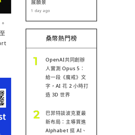
展願景
1 day ago
愛。
 至
桑幣熱門榜
rt
OpenAI共同創辦
人實測 Opus 5：
給一段《魔戒》文
字，AI 花 2 小時打
造 3D 世界
巴菲特談波克夏最
新布局：主導買進
Alphabet 挺 AI、