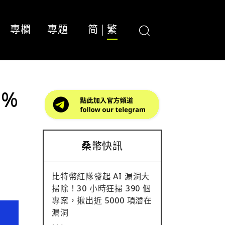
專欄
專題
简
繁
0%
桑幣快訊
比特幣紅隊發起 AI 漏洞大
掃除！30 小時狂掃 390 個
專案，揪出近 5000 項潛在
漏洞