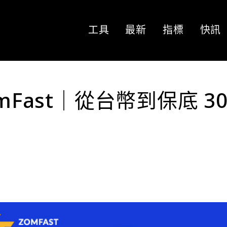
工具
最新
指標
快訊
 ZomFast｜從台幣到保底 3