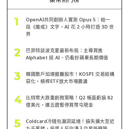
OpenAI共同創辦人實測 Opus 5：給一
段《魔戒》文字，AI 花 2 小時打造 3D 世
界
巴菲特談波克夏最新布局：主導買進
Alphabet 挺 AI、仍看好蘋果長期價值
韓國散戶加速撤離股市！KOSPI 交易結構
惡化，槓桿ETF放大市場震盪
比特幣大跌重創微策略！Q2 帳面虧損 82
億美元，連五週暫停買幣屯現金
Coldcard冷錢包漏洞延燒！損失擴大至近
九千萬鎂，投資人反向湧入交易所避險