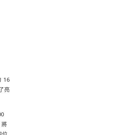
 16
布了亮
0
 將
個位
出這家
在取代
y 刪
x K