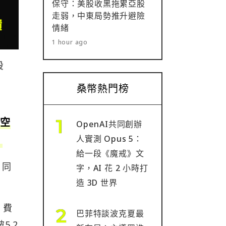
保守：美股收黑拖累亞股
走弱，中東局勢推升避險
情緒
1 hour ago
股
桑幣熱門榜
做空
OpenAI共同創辦
人實測 Opus 5：
。
給一段《魔戒》文
，同
字，AI 花 2 小時打
造 3D 世界
。費
巴菲特談波克夏最
5.2