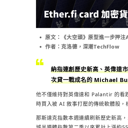
原文：《大空頭》原型進一步押注AI
作者：克洛德，深潮TechFlow
納指連創歷史新高、英偉達市值
次貸一戰成名的 Michael
他不僅維持對英偉達和 Palantir 的
時買入被 AI 敘事打壓的傳統軟體股，
那斯達克指數本週連續刷新歷史新高，5 月
城半導體指數第二季以來累計上漲約55%