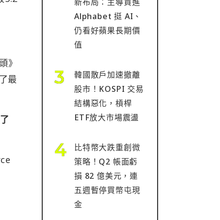
新布局：主導買進
Alphabet 挺 AI、
仍看好蘋果長期價
值
空頭》
韓國散戶加速撤離
露了最
股市！KOSPI 交易
結構惡化，槓桿
ETF放大市場震盪
大了
比特幣大跌重創微
ce
策略！Q2 帳面虧
損 82 億美元，連
五週暫停買幣屯現
金