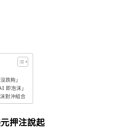
「還沒跌夠」
AI 即泡沫」
泡沫對沖組合
億美元押注說起
 年第三季。
agement 的 13F 文件顯示，他買入了 Palantir 約 9
.87 億美元名義價值的看跌期權。這項消息在去年 11