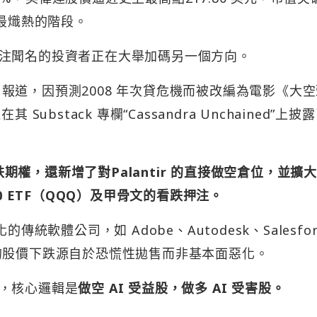
於最熾熱的階段。
注聞名的投資者正在大舉加碼另一個方向。
al 5 月7 日報道，因預測2008 年次貸危機而被改編為電影《大
其 Substack 專欄“Cassandra Unchained”上披
看跌期權，還新增了對Palantir 的直接做空倉位，並擴
0 ETF（QQQ）及甲骨文的看跌押注。
統軟體公司，如 Adobe、Autodesk、Salesfor
些公司的股價下跌源自於恐慌性拋售而非基本面惡化。
，核心邏輯是
做空 AI 受益股，做多 AI 受害股。