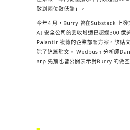
英偉達做空仍在虧損，但
相較於Palantir 的勝利，Burry
英偉達股價5 月8 日收在約215 美元，
道，Burry 持有的英偉達看跌期權行使
態。但他並未減倉，反而在最近的持倉
Burry 做空英偉達的核心邏輯是「AI 
中，將當前AI 投資熱潮與1990 年
o）。思科在1995 至2000 年間股
沫破裂中暴跌超過80%。