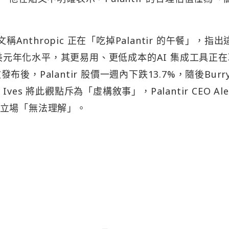
Burry 堅持「AI 即泡沫」
 在英偉達上的處境則截然不同。
逼近史上最高點217.80 美元，市值約5.3 兆美元。據報
價為110 美元、2027 年12 月到期，目前處於深度虧
調整中繼續加碼。
基礎設施過度建設」。他在去年11 月首篇Substack 
代末的互聯網泡沫進行類比，把英偉達比作當年的思科（Ci
價上漲3,800%、一度成為全球市值最高的公司，隨後在網