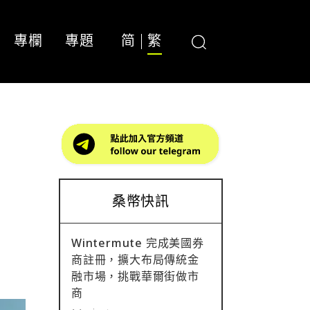
專欄
專題
简
繁
桑幣快訊
Wintermute 完成美國券
商註冊，擴大布局傳統金
融市場，挑戰華爾街做市
商