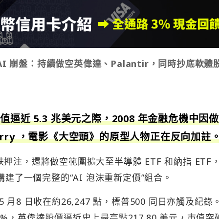
 崩盤：持續做空英偉達、Palantir，同時抄底軟體
逼近 5.3 兆美元之際，2008 年金融危機中因
 Burry ，電影《大空頭》的原型人物正在反向加註
看跌押注，還將做空範圍擴大至半導體 ETF 和納指 ETF
構建了一個完整的“AI 泡沫重新定價”組合。
8 日收在約26,247 點，標普500 同日亦觸及紀錄
，英偉達股價逼近史上最高點217.80 美元，市值突破