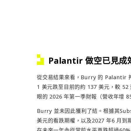
從交易結果來看，Burry 的 Palanti
1 美元跌至目前的約 137 美元，較 5
眼的 2026 年第一季財報（營收年增
Burry 並未因此獲利了結。根據其Subs
美元的看跌期權，以及2027 年6 月到期
在未來一年內從當前水平再跌超過60%。
數到兩位數低端」。
今年4 月，Burry 曾在Substack 上
AI 安全公司的營收增速已超過300 
Palantir 複雜的企業部署方案。該貼文
除了這篇貼文。 Wedbush 分析師Dan I
arp 先前也曾公開表示對Burry 的