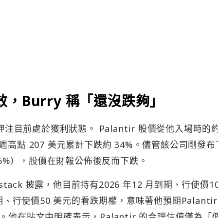
r 押注目前處於獲利狀態。 Palantir 股價從他入場時的約
2 週高點 207 美元累計下跌約 34%。儘管該公司剛發
 85%），股價在財報公佈後反而下跌。
tack 披露，他目前持有2026 年12 月到期、行使價10
、行使價50 美元的看跌期權，意味著他預期Palantir
他在貼文中明確表示，Palantir 的合理估值僅為「
發文稱Anthropic 正在「吃掉Palantir 的午餐」，指
億美元年化水平，其更易用、更低成本的AI 集成工具正
發布後，Palantir 股價一週內下跌13.7%，隨後Burr
ves 將此觀點斥為「虛構敘事」，Palantir CEO Ale
做空立場「無法理解」。