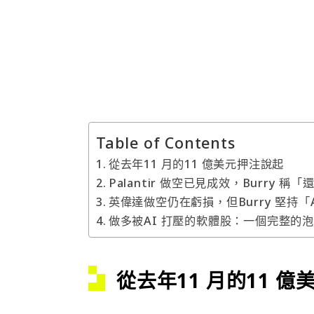
Table of Contents
從去年11 月的11 億美元押注說起
Palantir 做空已見成效，Burry 稱
英偉達做空仍在虧損，但Burry 堅持「
做多被AI 打壓的軟體股：一個完整的
從去年11 月的11 
Burry 對 AI 板塊的做空始於 2025
當時其旗下對沖基金 Scion Asset Man
億美元名義價值的看跌期權和英偉達約 1