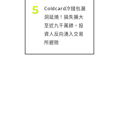
Coldcard冷錢包漏
洞延燒！損失擴大
至近九千萬鎂，投
資人反向湧入交易
所避險
.12
 月