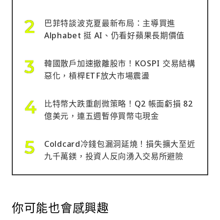
巴菲特談波克夏最新布局：主導買進
Alphabet 挺 AI、仍看好蘋果長期價值
韓國散戶加速撤離股市！KOSPI 交易結構
惡化，槓桿ETF放大市場震盪
比特幣大跌重創微策略！Q2 帳面虧損 82
億美元，連五週暫停買幣屯現金
Coldcard冷錢包漏洞延燒！損失擴大至近
九千萬鎂，投資人反向湧入交易所避險
你可能也會感興趣