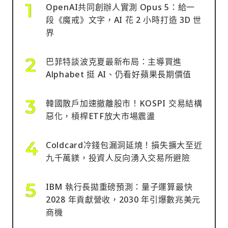
OpenAI共同創辦人實測 Opus 5：給一
段《魔戒》文字，AI 花 2 小時打造 3D 世
界
巴菲特談波克夏最新布局：主導買進
Alphabet 挺 AI、仍看好蘋果長期價值
韓國散戶加速撤離股市！KOSPI 交易結構
惡化，槓桿ETF放大市場震盪
Coldcard冷錢包漏洞延燒！損失擴大至近
九千萬鎂，投資人反向湧入交易所避險
IBM 執行長拋重磅預測：量子運算最快
2028 年貢獻營收，2030 年引爆數兆美元
商機