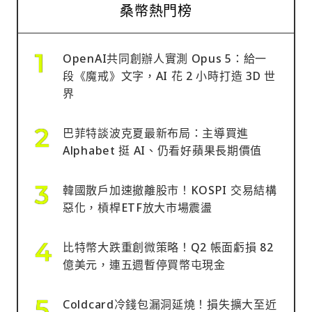
桑幣熱門榜
OpenAI共同創辦人實測 Opus 5：給一
段《魔戒》文字，AI 花 2 小時打造 3D 世
界
巴菲特談波克夏最新布局：主導買進
Alphabet 挺 AI、仍看好蘋果長期價值
韓國散戶加速撤離股市！KOSPI 交易結構
惡化，槓桿ETF放大市場震盪
比特幣大跌重創微策略！Q2 帳面虧損 82
億美元，連五週暫停買幣屯現金
Coldcard冷錢包漏洞延燒！損失擴大至近