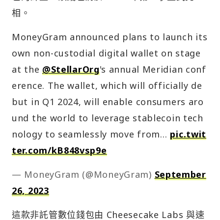
相。
MoneyGram announced plans to launch its
own non-custodial digital wallet on stage
at the
@StellarOrg
's annual Meridian conf
erence. The wallet, which will officially de
but in Q1 2024, will enable consumers aro
und the world to leverage stablecoin tech
nology to seamlessly move from…
pic.twit
ter.com/kB848vsp9e
— MoneyGram (@MoneyGram)
September
26, 2023
這款非託管數位錢包由 Cheesecake Labs 與速