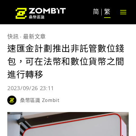
简
繁
快訊
最新文章
速匯金計劃推出非託管數位錢
包，可在法幣和數位貨幣之間
進行轉移
2023/09/26 23:11
桑幣區識 Zombit