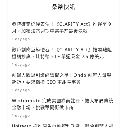
桑幣快訊
參院確定延後表決！《CLARITY Act》推遲至 9
月，加密法案迎期中選舉前最後決戰
1 day ago
散戶割肉巨鯨硬吞！《CLARITY Act》推遲難阻
機構抄底，比特幣 ETF 單週吸金 7.5 億美元
1 day ago
創辦人驟逝引爆經營權之爭！Ondo 創辦人母親
起訴，要求撤換 CEO 重組董事會
1 day ago
Wintermute 完成美國券商註冊，擴大布局傳統
金融市場，挑戰華爾街做市商
1 day ago
Uniswap 擬推原生自動複利功能：聯合創辦人揭