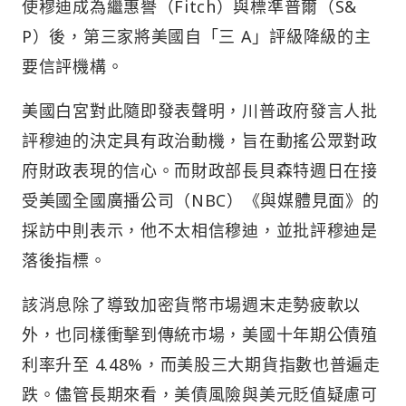
使穆迪成為繼惠譽（Fitch）與標準普爾（S&
P）後，第三家將美國自「三 A」評級降級的主
要信評機構。
美國白宮對此隨即發表聲明，川普政府發言人批
評穆迪的決定具有政治動機，旨在動搖公眾對政
府財政表現的信心。而財政部長貝森特週日在接
受美國全國廣播公司（NBC）《與媒體見面》的
採訪中則表示，他不太相信穆迪，並批評穆迪是
落後指標。
該消息除了導致加密貨幣市場週末走勢疲軟以
外，也同樣衝擊到傳統市場，美國十年期公債殖
利率升至 4.48%，而美股三大期貨指數也普遍走
跌。儘管長期來看，美債風險與美元貶值疑慮可