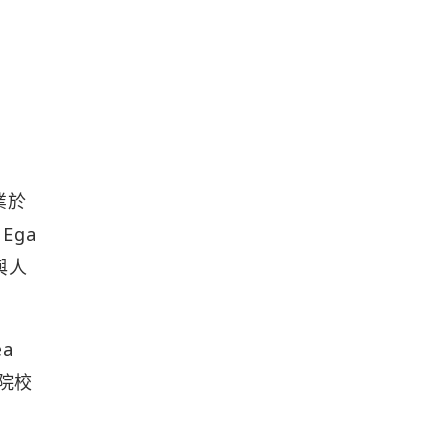
業於
Ega
與人
a
程院校