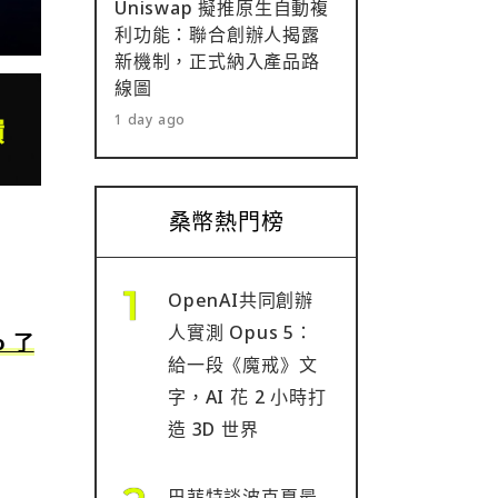
Uniswap 擬推原生自動複
利功能：聯合創辦人揭露
新機制，正式納入產品路
線圖
1 day ago
桑幣熱門榜
OpenAI共同創辦
人實測 Opus 5：
o 了
給一段《魔戒》文
字，AI 花 2 小時打
造 3D 世界
巴菲特談波克夏最