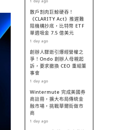
1 day ago
散戶割肉巨鯨硬吞！
《CLARITY Act》推遲難
阻機構抄底，比特幣 ETF
單週吸金 7.5 億美元
1 day ago
創辦人驟逝引爆經營權之
爭！Ondo 創辦人母親起
訴，要求撤換 CEO 重組董
事會
1 day ago
Wintermute 完成美國券
商註冊，擴大布局傳統金
融市場，挑戰華爾街做市
商
1 day ago