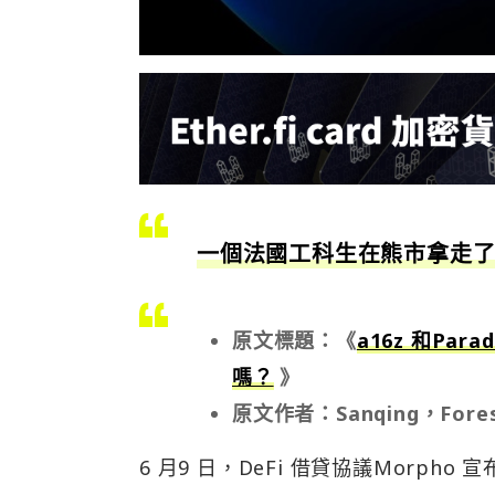
一個法國工科生在熊市拿走了D
原文標題：《
a16z 和Par
嗎？
》
原文作者：Sanqing，Fores
6 月9 日，DeFi 借貸協議Morpho