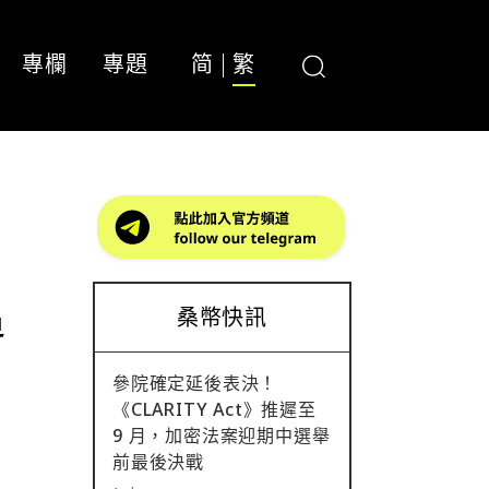
專欄
專題
简
繁
追
桑幣快訊
參院確定延後表決！
《CLARITY Act》推遲至
9 月，加密法案迎期中選舉
前最後決戰