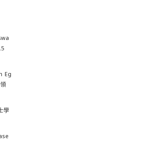
wa
.5
 Eg
，領
碩士學
ase