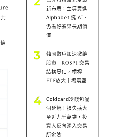
ure
新布局：主導買進
公共
Alphabet 挺 AI、
仍看好蘋果長期價
值
式信
韓國散戶加速撤離
股市！KOSPI 交易
結構惡化，槓桿
ETF放大市場震盪
Coldcard冷錢包漏
洞延燒！損失擴大
至近九千萬鎂，投
資人反向湧入交易
所避險