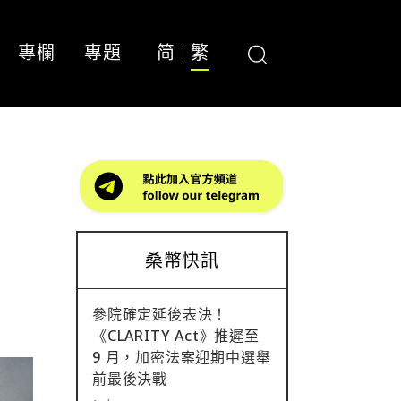
專欄
專題
简
繁
桑幣快訊
參院確定延後表決！
《CLARITY Act》推遲至
9 月，加密法案迎期中選舉
前最後決戰