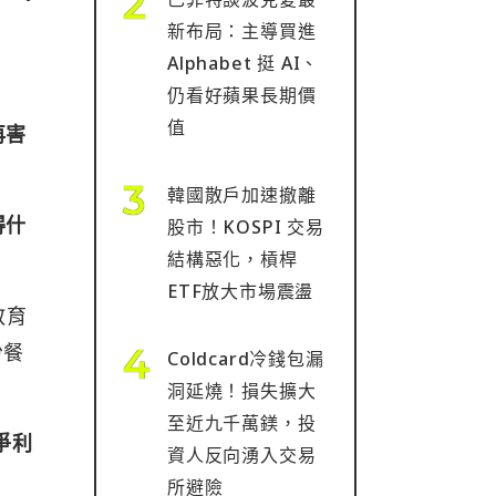
新布局：主導買進
Alphabet 挺 AI、
仍看好蘋果長期價
值
再害
韓國散戶加速撤離
得什
股市！KOSPI 交易
結構惡化，槓桿
ETF放大市場震盪
教育
份餐
Coldcard冷錢包漏
洞延燒！損失擴大
至近九千萬鎂，投
爭利
資人反向湧入交易
所避險