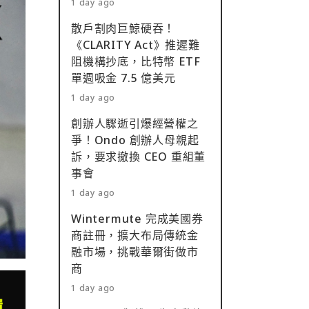
1 day ago
散戶割肉巨鯨硬吞！
《CLARITY Act》推遲難
阻機構抄底，比特幣 ETF
單週吸金 7.5 億美元
1 day ago
創辦人驟逝引爆經營權之
爭！Ondo 創辦人母親起
訴，要求撤換 CEO 重組董
事會
1 day ago
Wintermute 完成美國券
商註冊，擴大布局傳統金
融市場，挑戰華爾街做市
商
1 day ago