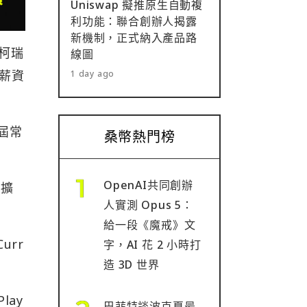
Uniswap 擬推原生自動複
利功能：聯合創辦人揭露
新機制，正式納入產品路
。柯瑞
線圖
分薪資
1 day ago
兩屆常
桑幣熱門榜
OpenAI共同創辦
並擴
人實測 Opus 5：
給一段《魔戒》文
urr
字，AI 花 2 小時打
造 3D 世界
lay
巴菲特談波克夏最