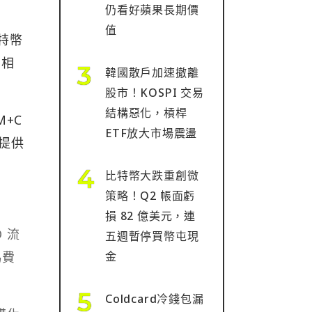
仍看好蘋果長期價
值
特幣
，相
韓國散戶加速撤離
股市！KOSPI 交易
結構惡化，槓桿
M+C
ETF放大市場震盪
 提供
比特幣大跌重創微
策略！Q2 帳面虧
損 82 億美元，連
D 流
五週暫停買幣屯現
易費
金
Coldcard冷錢包漏