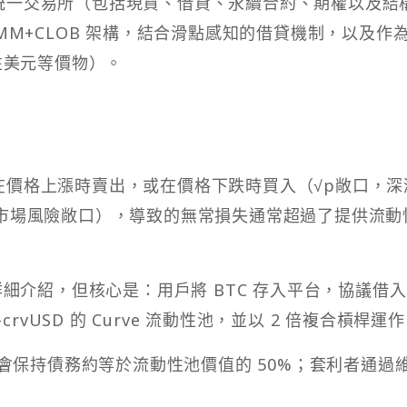
統一交易所（包括現貨、借貸、永續合約、期權以及結
MM+CLOB 架構，結合滑點感知的借貸機制，以及作
 中性美元等價物）。
供者在價格上漲時賣出，或在價格下跌時買入（√p敞口，深
市場風險敞口），導致的無常損失通常超過了提供流動
在後續詳細介紹，但核心是：用戶將 BTC 存入平台，協議借
TC-crvUSD 的 Curve 流動性池，並以 2 倍複合槓桿運
池會保持債務約等於流動性池價值的 50%；套利者通過