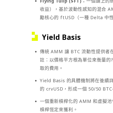
Flying Tulip ($FT)：
一個鏈上的
收益），基於波動性感知的混合 A
勵核心的 ftUSD（一種 Delta
Yield Basis
傳統 AMM 讓 BTC 流動性提
註：以價格平方根為單位來衡量的
取的費用。
Yield Basis 的具體機制將
的 crvUSD，形成一個 50/50 B
一個重新槓桿化的 AMM 和虛擬
槓桿恆定來獲利。