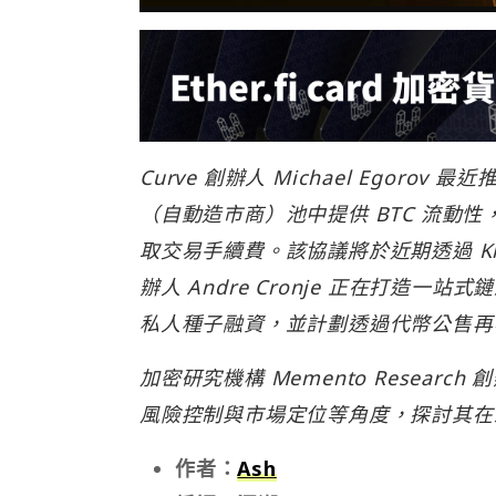
Curve 創辦人 Michael Egorov
（自動造市商）池中提供 BTC 流動性，同
取交易手續費。該協議將於近期透過 Krak
辦人 Andre Cronje 正在打造一站式鏈上
私人種子融資，並計劃透過代幣公售再籌
加密研究機構 Memento Resear
風險控制與市場定位等角度，探討其在未來
作者：
Ash