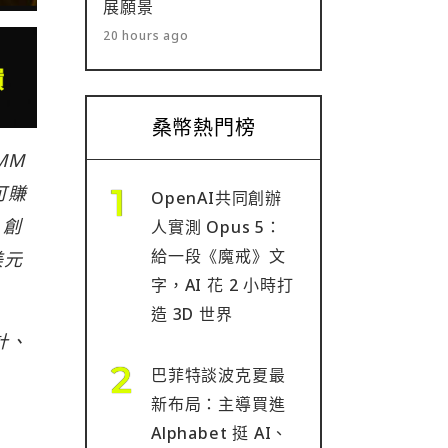
展願景
20 hours ago
桑幣熱門榜
MM
可賺
OpenAI共同創辦
 創
人實測 Opus 5：
給一段《魔戒》文
美元
字，AI 花 2 小時打
造 3D 世界
計、
巴菲特談波克夏最
新布局：主導買進
Alphabet 挺 AI、