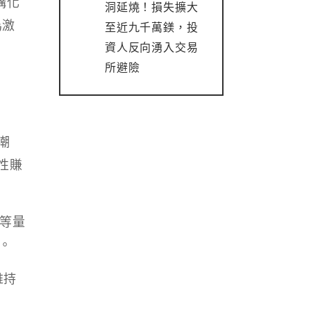
構化
洞延燒！損失擴大
為激
至近九千萬鎂，投
資人反向湧入交易
所避險
潮
性賺
入等量
作。
維持