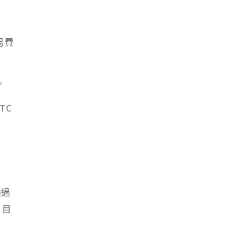
易費
。
TC
通過
，目