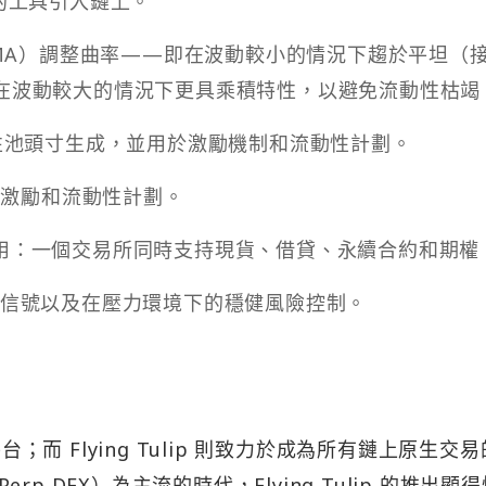
的工具引入鏈上。
WMA）調整曲率——即在波動較小的情況下趨於平坦（
在波動較大的情況下更具乘積特性，以避免流動性枯竭
性流動性池頭寸生成，並用於激勵機制和流動性計劃。
、激勵和流動性計劃。
Fi 超級應用：一個交易所同時支持現貨、借貸、永續合約和期權
響信號以及在壓力環境下的穩健風險控制。
性的平台；而 Flying Tulip 則致力於成為所有鏈上原生交
 DEX）為主流的時代，Flying Tulip 的推出顯