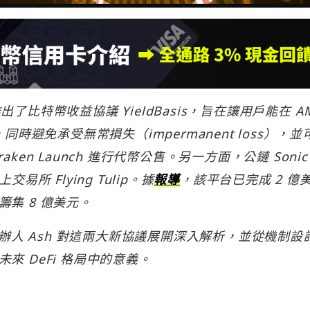
 最近推出了比特幣收益協議 YieldBasis，旨在讓用戶能在 A
時避免承受無常損失（impermanent loss），並
en Launch 進行代幣公售。另一方面，公鏈 Sonic
交易所 Flying Tulip。據
報導
，該平台已完成 2 億
集 8 億美元。
ch 創辦人 Ash 對這兩大新協議展開深入解析，並從機制設
 DeFi 格局中的意義。