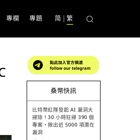
專欄
專題
简
繁
C
桑幣快訊
比特幣紅隊發起 AI 漏洞大
掃除！30 小時狂掃 390 個
專案，揪出近 5000 項潛在
漏洞