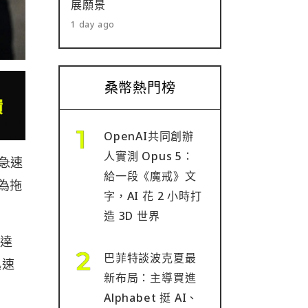
展願景
1 day ago
桑幣熱門榜
OpenAI共同創辦
人實測 Opus 5：
急速
給一段《魔戒》文
成為拖
字，AI 花 2 小時打
造 3D 世界
布達
巴菲特談波克夏最
迅速
新布局：主導買進
Alphabet 挺 AI、