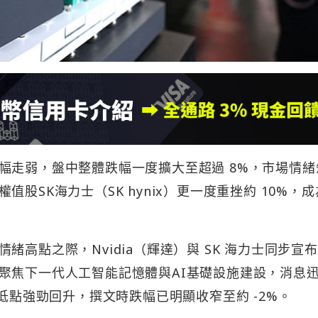
幅走弱，盤中整體跌幅一度擴大至超過 8%，市場情緒
股SK海力士（SK hynix）更一度重挫約 10%，
高點之際，Nvidia（輝達）與 SK 海力士同步宣
聚焦下一代人工智能記憶體與AI基礎設施建設，消息
自低點強勁回升，撰文時跌幅已明顯收窄至約 -2%。