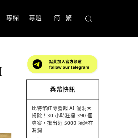
專欄
專題
简
繁
I
桑幣快訊
比特幣紅隊發起 AI 漏洞大
掃除！30 小時狂掃 390 個
專案，揪出近 5000 項潛在
漏洞