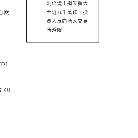
洞延燒！損失擴大
核心關
至近九千萬鎂，投
資人反向湧入交易
所避險
DI
 cu