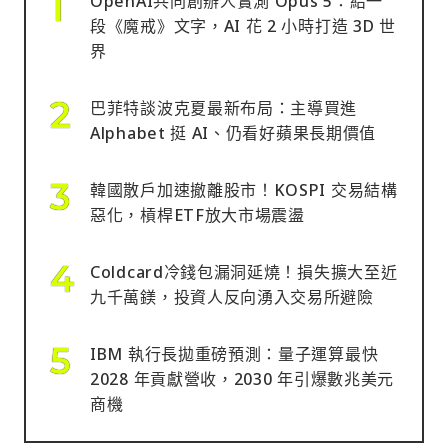
OpenAI共同創辦人實測 Opus 5：給一
段《魔戒》文字，AI 花 2 小時打造 3D 世
界
巴菲特談波克夏最新布局：主導買進
Alphabet 挺 AI、仍看好蘋果長期價值
韓國散戶加速撤離股市！KOSPI 交易結構
惡化，槓桿ETF放大市場震盪
Coldcard冷錢包漏洞延燒！損失擴大至近
九千萬鎂，投資人反向湧入交易所避險
IBM 執行長拋重磅預測：量子運算最快
2028 年貢獻營收，2030 年引爆數兆美元
商機