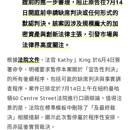
證前的進一步審理，阻止原告在7月14
日開庭前申請缺席判決或任何形式的
默認判決。該案因涉及規模龐大的加
密資產與創新法律主張，引發市場與
法律界高度關注。
根據
法院文件
，法官 Kathy J. King 於6月4日簽
署命令，明確要求暫停本案關於「宣告性判決」
的所有後續程序，包括可能的缺席判決與事實調
查程序。案件已排定於7月14日上午在紐約曼哈
頓60 Centre Street法院進行口頭辯論。值得注
意的是，法院在標準模板中刪除了「及最終裁
決」相關措辭，顯示此次暫停屬於程序性安排，
而非延後實質裁決。